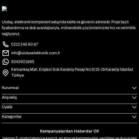
Ulutaş, elektronik komponent satışında kalite ve güvenin adresidir. Proje bazlı
fiyatlandırma ve stok avantajlarıyla, mühendislik çözümlerinizde hız ve verimlilik
sağlıyoruz.
0212 249 90 97
info@ulutaselektronik.com.tr
5343921985
Kemankeş Mah. Erişteci Sok.Karaköy Pasajı No:9/15-16 Karaköy İstanbul
Türkiye
Kurumsal
Alışveriş
Üyelik
Kategoriler
Kampanyalardan Haberdar Ol!
Hemen E-posta listemize kayıt ol, en güncel kampanyalar, yenilikler ve duyuruları