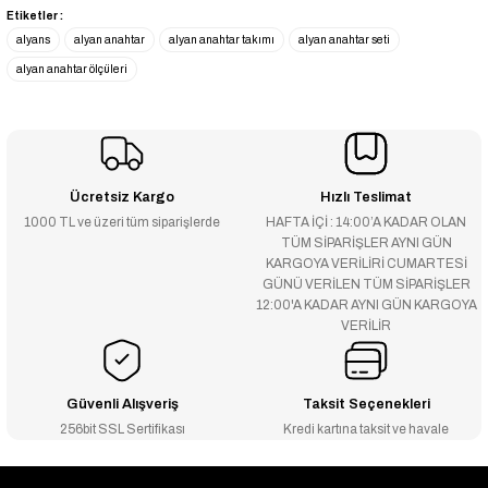
Etiketler :
alyans
alyan anahtar
alyan anahtar takımı
alyan anahtar seti
alyan anahtar ölçüleri
Ücretsiz Kargo
Hızlı Teslimat
1000 TL ve üzeri tüm siparişlerde
HAFTA İÇİ : 14:00’A KADAR OLAN
TÜM SİPARİŞLER AYNI GÜN
KARGOYA VERİLİRİ CUMARTESİ
GÜNÜ VERİLEN TÜM SİPARİŞLER
12:00'A KADAR AYNI GÜN KARGOYA
VERİLİR
Güvenli Alışveriş
Taksit Seçenekleri
256bit SSL Sertifikası
Kredi kartına taksit ve havale