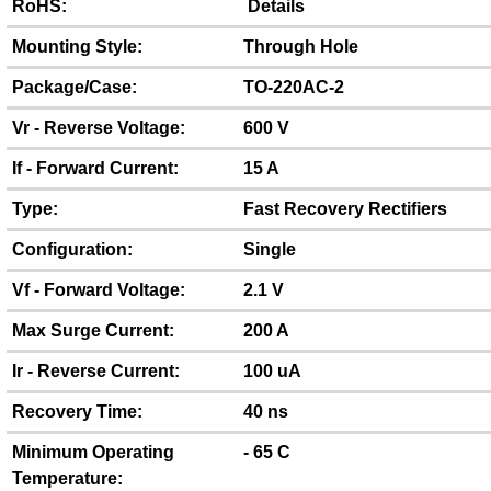
RoHS:
Details
Mounting Style:
Through Hole
Package/Case:
TO-220AC-2
Vr - Reverse Voltage:
600 V
If - Forward Current:
15 A
Type:
Fast Recovery Rectifiers
Configuration:
Single
Vf - Forward Voltage:
2.1 V
Max Surge Current:
200 A
Ir - Reverse Current:
100 uA
Recovery Time:
40 ns
Minimum Operating
- 65 C
Temperature: