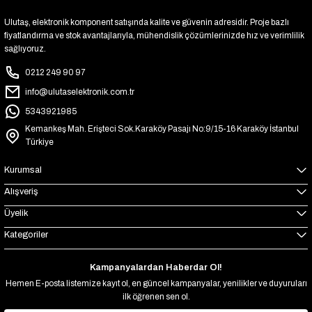
Ulutaş, elektronik komponent satışında kalite ve güvenin adresidir. Proje bazlı
fiyatlandırma ve stok avantajlarıyla, mühendislik çözümlerinizde hız ve verimlilik
sağlıyoruz.
0212 249 90 97
info@ulutaselektronik.com.tr
5343921985
Kemankeş Mah. Erişteci Sok.Karaköy Pasajı No:9/15-16 Karaköy İstanbul
Türkiye
Kurumsal
Alışveriş
Üyelik
Kategoriler
Kampanyalardan Haberdar Ol!
Hemen E-posta listemize kayıt ol, en güncel kampanyalar, yenilikler ve duyuruları
ilk öğrenen sen ol.