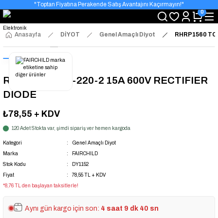
"Toptan Fiyatına Perakende Satış Avantajını Kaçırmayın!"
0
"Üyelere Özel: Stok Önceliği ve Proje Fiyatları."
Anasayfa
DİYOT
Genel Amaçlı Diyot
RHRP1560 TO-
RHRP1560 TO-220-2 15A 600V RECTIFIER
DIODE
₺78,55
+ KDV
120 Adet Stokta var, şimdi sipariş ver hemen kargoda
Kategori
Genel Amaçlı Diyot
Marka
FAIRCHILD
Stok Kodu
DY1152
Fiyat
78,55 TL + KDV
*8,76 TL den başlayan taksitlerle!
Aynı gün kargo için son:
4 saat 9 dk 40 sn