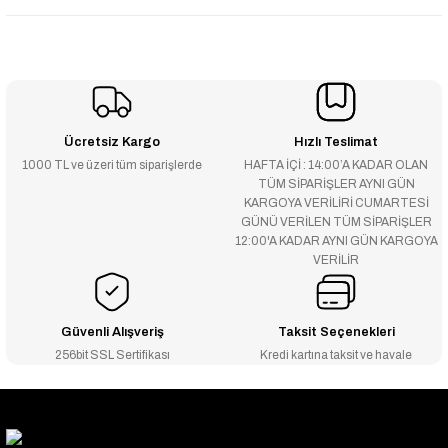
Ücretsiz Kargo
Hızlı Teslimat
1000 TL ve üzeri tüm siparişlerde
HAFTA İÇİ : 14:00’A KADAR OLAN
TÜM SİPARİŞLER AYNI GÜN
KARGOYA VERİLİRİ CUMARTESİ
GÜNÜ VERİLEN TÜM SİPARİŞLER
12:00'A KADAR AYNI GÜN KARGOYA
VERİLİR
Güvenli Alışveriş
Taksit Seçenekleri
256bit SSL Sertifikası
Kredi kartına taksit ve havale