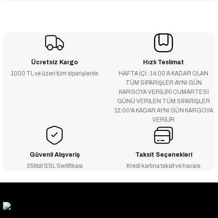
Ücretsiz Kargo
Hızlı Teslimat
1000 TL ve üzeri tüm siparişlerde
HAFTA İÇİ : 14:00’A KADAR OLAN
TÜM SİPARİŞLER AYNI GÜN
KARGOYA VERİLİRİ CUMARTESİ
GÜNÜ VERİLEN TÜM SİPARİŞLER
12:00'A KADAR AYNI GÜN KARGOYA
VERİLİR
Güvenli Alışveriş
Taksit Seçenekleri
256bit SSL Sertifikası
Kredi kartına taksit ve havale