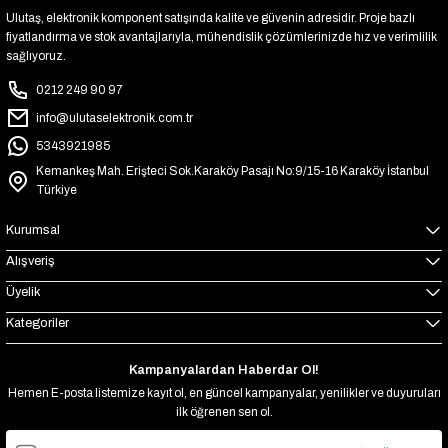
Ulutaş, elektronik komponent satışında kalite ve güvenin adresidir. Proje bazlı
fiyatlandırma ve stok avantajlarıyla, mühendislik çözümlerinizde hız ve verimlilik
sağlıyoruz.
0212 249 90 97
info@ulutaselektronik.com.tr
5343921985
Kemankeş Mah. Erişteci Sok.Karaköy Pasajı No:9/15-16 Karaköy İstanbul
Türkiye
Kurumsal
Alışveriş
Üyelik
Kategoriler
Kampanyalardan Haberdar Ol!
Hemen E-posta listemize kayıt ol, en güncel kampanyalar, yenilikler ve duyuruları
ilk öğrenen sen ol.