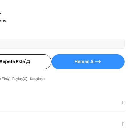
5
 KDV
Sepete Ekle
Hemen Al
 Et
Paylaş
Karşılaştır