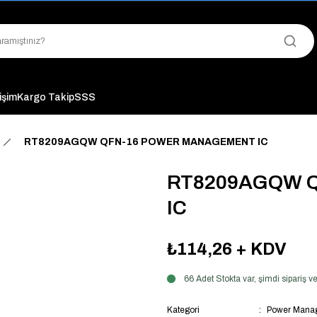
"Saat 14:00'a Kadar Verilen Siparişlerde Aynı Gün Kargo Avantajı!
"Binlerce Ürün Çeşitliliği ile Stoktan Hemen Teslim."
"Toptan Fiyatına Perakende Satış Avantajını Kaçırmayın!"
"Üyelere Özel: Stok Önceliği ve Proje Fiyatları."
tişim
Kargo Takip
SSS
RT8209AGQW QFN-16 POWER MANAGEMENT IC
RT8209AGQW 
IC
₺114,26
+ KDV
66 Adet Stokta var, şimdi sipariş
Kategori
Power Manag