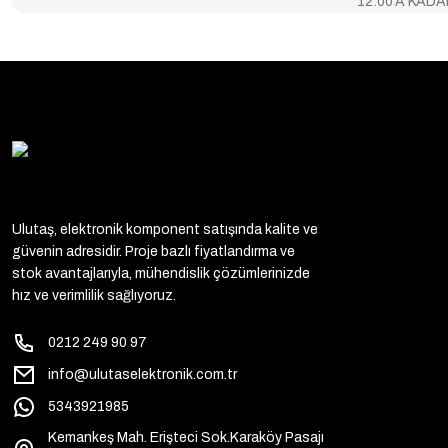
12:00'A KAD
Ulutaş, elektronik komponent satışında kalite ve
güvenin adresidir. Proje bazlı fiyatlandırma ve
stok avantajlarıyla, mühendislik çözümlerinizde
hız ve verimlilik sağlıyoruz.
0212 249 90 97
info@ulutaselektronik.com.tr
5343921985
Kemankeş Mah. Erişteci Sok.Karaköy Pasajı