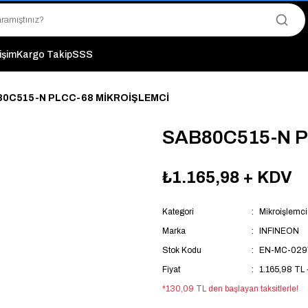
"Saat 14:00'a Kadar Verilen Siparişlerde Aynı Gün Kargo Avantajı!
"Binlerce Ürün Çeşitliliği ile Stoktan Hemen Teslim."
"Toptan Fiyatına Perakende Satış Avantajını Kaçırmayın!"
"Üyelere Özel: Stok Önceliği ve Proje Fiyatları."
tişim
Kargo Takip
SSS
80C515-N PLCC-68 MİKROİŞLEMCİ
SAB80C515-N P
₺1.165,98
+ KDV
Kategori
Mikroişlemci
Marka
INFINEON
Stok Kodu
EN-MC-029
Fiyat
1.165,98 TL
*130,09 TL den başlayan taksitlerle!