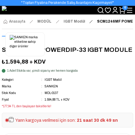
"Toptan Fiyatına Perakende Satış Avantajını Kaçırmayın!"
0
"Üyelere Özel: Stok Önceliği ve Proje Fiyatları."
Anasayfa
MODÜL
IGBT Modül
SCM1246MF POWER
SCM1246MF POWERDIP-33 IGBT MODULE
₺1.594,88
+ KDV
1 Adet Stokta var, şimdi sipariş ver hemen kargoda
Kategori
IGBT Modül
Marka
SANKEN
Stok Kodu
MDL-0137
Fiyat
1.594,88 TL + KDV
*177,94 TL den başlayan taksitlerle!
Yarın kargoya verilmesi için son:
21 saat 30 dk 49 sn