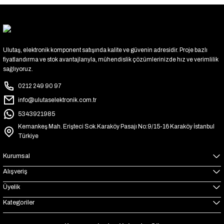
Ulutaş, elektronik komponent satışında kalite ve güvenin adresidir. Proje bazlı
fiyatlandırma ve stok avantajlarıyla, mühendislik çözümlerinizde hız ve verimlilik
sağlıyoruz.
0212 249 90 97
info@ulutaselektronik.com.tr
5343921985
Kemankeş Mah. Erişteci Sok.Karaköy Pasajı No:9/15-16 Karaköy İstanbul
Türkiye
Kurumsal
Alışveriş
Üyelik
Kategoriler