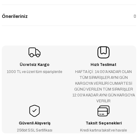
Önerileriniz
Ücretsiz Kargo
Hızlı Teslimat
1000 TL ve üzeri tüm siparişlerde
HAFTA İÇİ : 14:00’A KADAR OLAN
TÜM SİPARİŞLER AYNI GÜN
KARGOYA VERİLİRİ CUMARTESİ
GÜNÜ VERİLEN TÜM SİPARİŞLER
12:00'A KADAR AYNI GÜN KARGOYA
VERİLİR
Güvenli Alışveriş
Taksit Seçenekleri
256bit SSL Sertifikası
Kredi kartına taksit ve havale