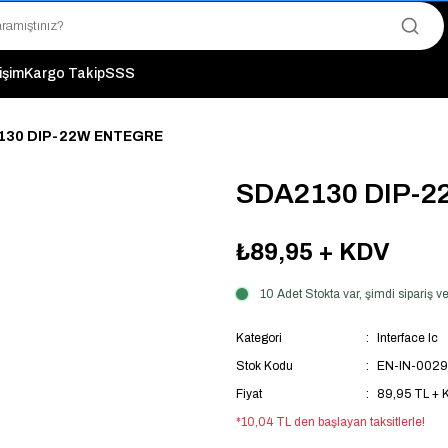
"Saat 14:00'a Kadar Verilen Siparişlerde Aynı Gün Kargo Avantajı!
"Binlerce Ürün Çeşitliliği ile Stoktan Hemen Teslim."
"Toptan Fiyatına Perakende Satış Avantajını Kaçırmayın!"
tişim
Kargo Takip
SSS
"Üyelere Özel: Stok Önceliği ve Proje Fiyatları."
130 DIP-22W ENTEGRE
SDA2130 DIP-
₺89,95
+ KDV
10 Adet Stokta var, şimdi sipariş
Kategori
Interface Ic
Stok Kodu
EN-IN-002
Fiyat
89,95 TL + 
*10,04 TL den başlayan taksitlerle!