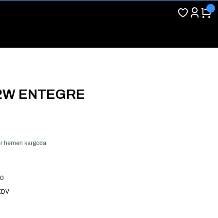
22W ENTEGRE
 ver hemen kargoda
90
KDV