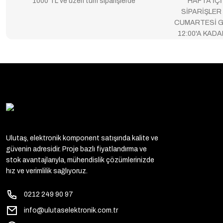
1000 TL ve üzeri tüm siparişlerde
HAFTA İÇİ
SİPARİŞLER
CUMARTESİ G
12:00'A KAD
Ulutaş, elektronik komponent satışında kalite ve
güvenin adresidir. Proje bazlı fiyatlandırma ve
stok avantajlarıyla, mühendislik çözümlerinizde
hız ve verimlilik sağlıyoruz.
0212 249 90 97
info@ulutaselektronik.com.tr