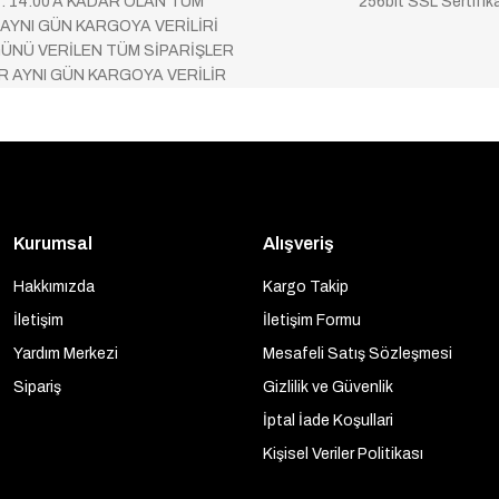
 : 14:00’A KADAR OLAN TÜM
256bit SSL Sertifik
 AYNI GÜN KARGOYA VERİLİRİ
ÜNÜ VERİLEN TÜM SİPARİŞLER
AR AYNI GÜN KARGOYA VERİLİR
Kurumsal
Alışveriş
Hakkımızda
Kargo Takip
İletişim
İletişim Formu
Yardım Merkezi
Mesafeli Satış Sözleşmesi
Sipariş
Gizlilik ve Güvenlik
İptal İade Koşullari
Kişisel Veriler Politikası