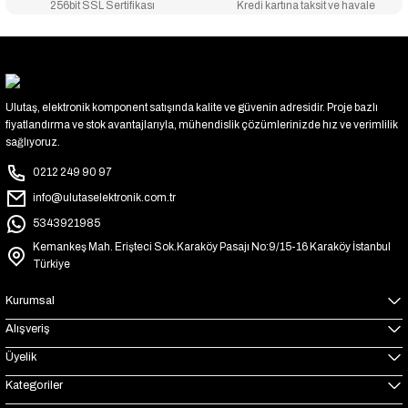
256bit SSL Sertifikası
Kredi kartına taksit ve havale
Ulutaş, elektronik komponent satışında kalite ve güvenin adresidir. Proje bazlı
fiyatlandırma ve stok avantajlarıyla, mühendislik çözümlerinizde hız ve verimlilik
sağlıyoruz.
0212 249 90 97
info@ulutaselektronik.com.tr
5343921985
Kemankeş Mah. Erişteci Sok.Karaköy Pasajı No:9/15-16 Karaköy İstanbul
Türkiye
Kurumsal
Alışveriş
Üyelik
Kategoriler