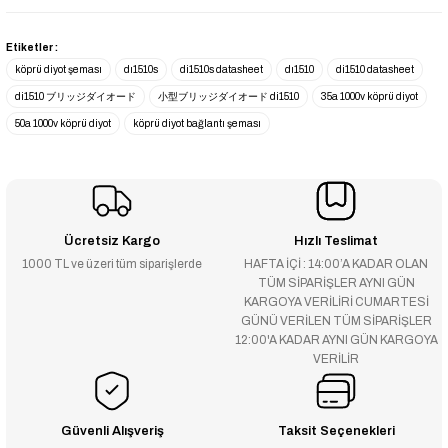
Etiketler :
köprü diyot şeması
dı1510s
di1510s datasheet
dı1510
di1510 datasheet
di1510 ブリッジダイオード
小型ブリッジダイオード di1510
35a 1000v köprü diyot
50a 1000v köprü diyot
köprü diyot bağlantı şeması
Ücretsiz Kargo
Hızlı Teslimat
1000 TL ve üzeri tüm siparişlerde
HAFTA İÇİ : 14:00’A KADAR OLAN
TÜM SİPARİŞLER AYNI GÜN
KARGOYA VERİLİRİ CUMARTESİ
GÜNÜ VERİLEN TÜM SİPARİŞLER
12:00'A KADAR AYNI GÜN KARGOYA
VERİLİR
Güvenli Alışveriş
Taksit Seçenekleri