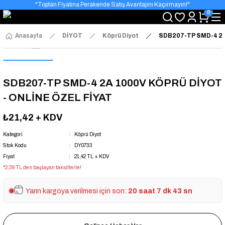
"Toptan Fiyatına Perakende Satış Avantajını Kaçırmayın!"
0
"Üyelere Özel: Stok Önceliği ve Proje Fiyatları."
Anasayfa
DİYOT
Köprü Diyot
SDB207-TP SMD-4 2A
SDB207-TP SMD-4 2A 1000V KÖPRÜ DİYOT
- ONLİNE ÖZEL FİYAT
₺21,42
+ KDV
Kategori
Köprü Diyot
Stok Kodu
DY0733
Fiyat
21,42 TL + KDV
*2,39 TL den başlayan taksitlerle!
Yarın kargoya verilmesi için son:
20 saat 7 dk 43 sn