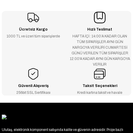
Ücretsiz Kargo
Hızlı Teslimat
1000 TL ve üzeri tüm siparişlerde
HAFTA İÇİ : 14:00’A KADAR OLAN
TÜM SİPARİŞLER AYNI GÜN
KARGOYA VERİLİRİ CUMARTESİ
GÜNÜ VERİLEN TÜM SİPARİŞLER
12:00'A KADAR AYNI GÜN KARGOYA
VERİLİR
Güvenli Alışveriş
Taksit Seçenekleri
256bit SSL Sertifikası
Kredi kartına taksit ve havale
Ulutaş, elektronik komponent satışında kalite ve güvenin adresidir. Proje bazlı