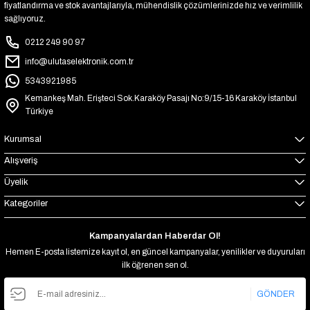
fiyatlandırma ve stok avantajlarıyla, mühendislik çözümlerinizde hız ve verimlilik
sağlıyoruz.
0212 249 90 97
info@ulutaselektronik.com.tr
5343921985
Kemankeş Mah. Erişteci Sok.Karaköy Pasajı No:9/15-16 Karaköy İstanbul
Türkiye
Kurumsal
Alışveriş
Üyelik
Kategoriler
Kampanyalardan Haberdar Ol!
Hemen E-posta listemize kayıt ol, en güncel kampanyalar, yenilikler ve duyuruları
ilk öğrenen sen ol.
GÖNDER