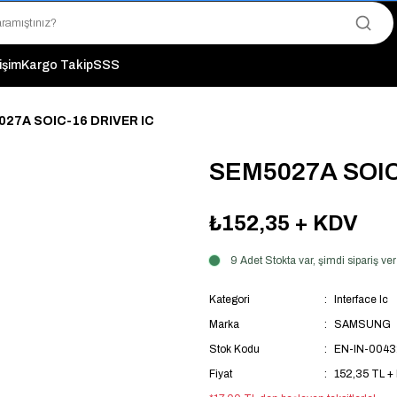
"Saat 14:00'a Kadar Verilen Siparişlerde Aynı Gün Kargo Avantajı!
"Binlerce Ürün Çeşitliliği ile Stoktan Hemen Teslim."
"Toptan Fiyatına Perakende Satış Avantajını Kaçırmayın!"
tişim
Kargo Takip
SSS
"Üyelere Özel: Stok Önceliği ve Proje Fiyatları."
27A SOIC-16 DRIVER IC
SEM5027A SOIC
₺152,35
+ KDV
9 Adet Stokta var, şimdi sipariş 
Kategori
Interface Ic
Marka
SAMSUNG
Stok Kodu
EN-IN-0043
Fiyat
152,35 TL +