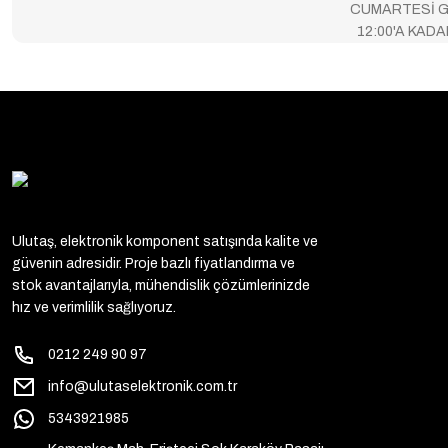
CUMARTESİ G
12:00'A KAD
Ulutaş, elektronik komponent satışında kalite ve
güvenin adresidir. Proje bazlı fiyatlandırma ve
stok avantajlarıyla, mühendislik çözümlerinizde
hız ve verimlilik sağlıyoruz.
0212 249 90 97
info@ulutaselektronik.com.tr
5343921985