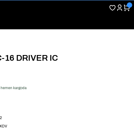
-16 DRIVER IC
ver hemen kargoda
2
 KDV