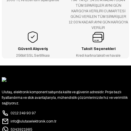
1000 TL ve üzeri tüm siparişlerde
HAFTA İÇİ : 14:00’A KADAR OLAN
TÜM SİPARİŞLER AYNI GÜN
KARGOYA VERİLİRİ CUMARTESİ
GÜNÜ VERİLEN TÜM SİPARİŞLER
12:00'A KADAR AYNI GÜN KARGOYA
VERİLİR
Güvenli Alışveriş
Taksit Seçenekleri
256bit SSL Sertifikası
Kredi kartına taksit ve havale
Ulutaş, elektronik komponent satışında kalite ve güvenin adresidir. Proje bazlı
fiyatlandırma ve stok avantajlarıyla, mühendislik çözümlerinizde hız ve verimlilik
sağlıyoruz.
0212 249 90 97
info@ulutaselektronik.com.tr
5343921985