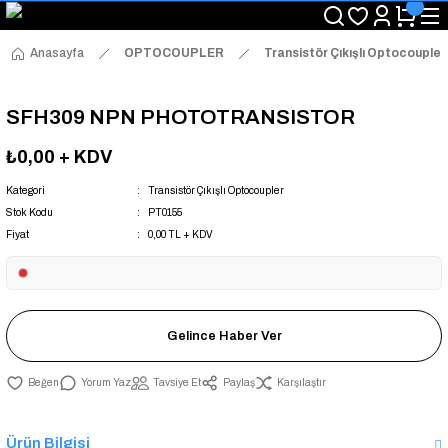
"Saat 14:00'a Kadar Verilen Siparişlerde Aynı Gün Kargo Avantajı!
"Binlerce Ürün Çeşitliliği ile Stoktan Hemen Teslim."
"Toptan Fiyatına Perakende Satış Avantajını Kaçırmayın!"
Anasayfa
OPTOCOUPLER
Transistör Çıkışlı Optocoupler
"Üyelere Özel: Stok Önceliği ve Proje Fiyatları."
SFH309 NPN PHOTOTRANSISTOR
₺0,00
+ KDV
Kategori
Transistör Çıkışlı Optocoupler
Stok Kodu
PT0155
Fiyat
0,00 TL + KDV
Gelince Haber Ver
Yorum Yaz
Tavsiye Et
Paylaş
Karşılaştır
Ürün Bilgisi