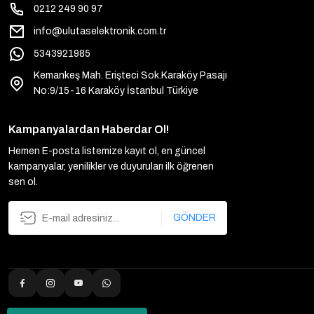
0212 249 90 97
info@ulutaselektronik.com.tr
5343921985
Kemankeş Mah. Erişteci Sok.Karaköy Pasajı
No:9/15-16 Karaköy İstanbul Türkiye
Kampanyalardan Haberdar Ol!
Hemen E-posta listemize kayıt ol, en güncel
kampanyalar, yenilikler ve duyuruları ilk öğrenen
sen ol.
GÖNDER