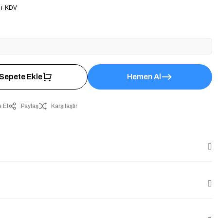
 + KDV
Sepete Ekle
Hemen Al
 Et
Paylaş
Karşılaştır