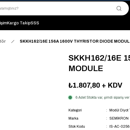
"Saat 14:00'a Kadar Verilen Siparişlerde Aynı Gün Kargo Avantajı!
"Binlerce Ürün Çeşitliliği ile Stoktan Hemen Teslim."
"Toptan Fiyatına Perakende Satış Avantajını Kaçırmayın!"
"Üyelere Özel: Stok Önceliği ve Proje Fiyatları."
tişim
Kargo Takip
SSS
tör
SKKH162/16E 156A 1600V THYRISTOR DIODE MODUL
SKKH162/16E 1
MODULE
₺1.807,80
+ KDV
6 Adet Stokta var, şimdi sipariş v
Kategori
Modül Diyot T
Marka
SEMİKRON
Stok Kodu
IS-AC-0256