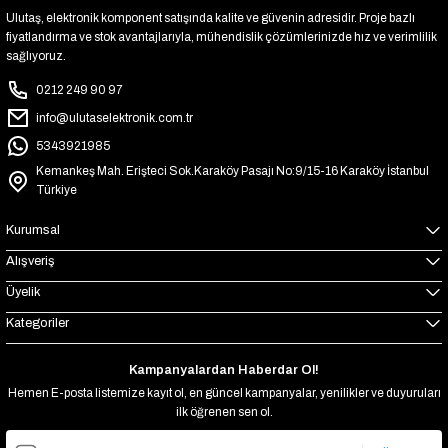
Ulutaş, elektronik komponent satışında kalite ve güvenin adresidir. Proje bazlı
fiyatlandırma ve stok avantajlarıyla, mühendislik çözümlerinizde hız ve verimlilik
sağlıyoruz.
0212 249 90 97
info@ulutaselektronik.com.tr
5343921985
Kemankeş Mah. Erişteci Sok.Karaköy Pasajı No:9/15-16 Karaköy İstanbul
Türkiye
Kurumsal
Alışveriş
Üyelik
Kategoriler
Kampanyalardan Haberdar Ol!
Hemen E-posta listemize kayıt ol, en güncel kampanyalar, yenilikler ve duyuruları
ilk öğrenen sen ol.