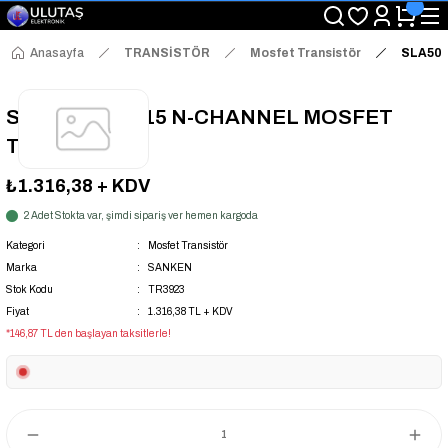
"Saat 14:00'a Kadar Verilen Siparişlerde Aynı Gün Kargo Avantajı!
"Binlerce Ürün Çeşitliliği ile Stoktan Hemen Teslim."
"Toptan Fiyatına Perakende Satış Avantajını Kaçırmayın!"
Anasayfa
TRANSİSTÖR
Mosfet Transistör
SLA507
"Üyelere Özel: Stok Önceliği ve Proje Fiyatları."
SLA5073 SIP-15 N-CHANNEL MOSFET
TRANSISTOR
₺1.316,38
+ KDV
2 Adet Stokta var, şimdi sipariş ver hemen kargoda
Kategori
Mosfet Transistör
Marka
SANKEN
Stok Kodu
TR3923
Fiyat
1.316,38 TL + KDV
*146,87 TL den başlayan taksitlerle!