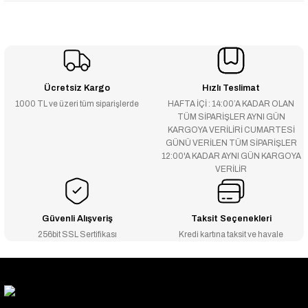
Ücretsiz Kargo
Hızlı Teslimat
1000 TL ve üzeri tüm siparişlerde
HAFTA İÇİ : 14:00’A KADAR OLAN
TÜM SİPARİŞLER AYNI GÜN
KARGOYA VERİLİRİ CUMARTESİ
GÜNÜ VERİLEN TÜM SİPARİŞLER
12:00'A KADAR AYNI GÜN KARGOYA
VERİLİR
Güvenli Alışveriş
Taksit Seçenekleri
256bit SSL Sertifikası
Kredi kartına taksit ve havale