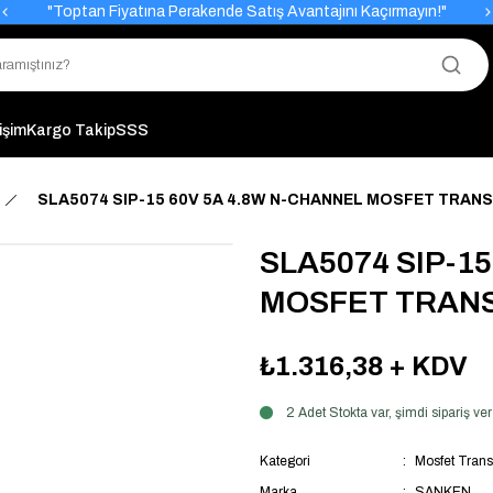
"Toptan Fiyatına Perakende Satış Avantajını Kaçırmayın!"
"Üyelere Özel: Stok Önceliği ve Proje Fiyatları."
tişim
Kargo Takip
SSS
SLA5074 SIP-15 60V 5A 4.8W N-CHANNEL MOSFET TRAN
SLA5074 SIP-1
MOSFET TRAN
₺1.316,38
+ KDV
2 Adet Stokta var, şimdi sipariş 
Kategori
Mosfet Trans
Marka
SANKEN