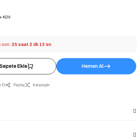
 + KDV
n son:
25 saat 2 dk 12 sn
Sepete Ekle
Hemen Al
 Et
Paylaş
Karşılaştır