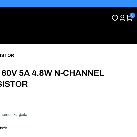
0
SISTOR
5 60V 5A 4.8W N-CHANNEL
SISTOR
ver hemen kargoda
istör