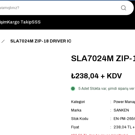
"Saat 14:00'a Kadar Verilen Siparişlerde Aynı Gün Kargo Avantajı!
"Binlerce Ürün Çeşitliliği ile Stoktan Hemen Teslim."
"Toptan Fiyatına Perakende Satış Avantajını Kaçırmayın!"
tişim
Kargo Takip
SSS
"Üyelere Özel: Stok Önceliği ve Proje Fiyatları."
SLA7024M ZIP-18 DRIVER IC
SLA7024M ZIP-
₺238,04
+ KDV
5 Adet Stokta var, şimdi sipariş v
Kategori
Power Manag
Marka
SANKEN
Stok Kodu
EN-PM-265
Fiyat
238,04 TL 