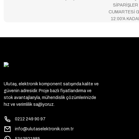
SİPARİŞLER
CUMARTESİ G
12:00'A KAD
Ulutaş, elektronik komponent satışında kalite ve
güvenin adresidir. Proje bazlı fiyatlandırma ve
stok avantajlarıyla, mühendislik çözümlerinizde
hız ve verimlilik sağlıyoruz.
0212 249 90 97
info@ulutaselektronik.com.tr
5343921985