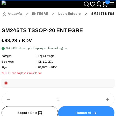
"Saat 14:00'a Kadar Verilen Siparişlerde Aynı Gün Kargo Avantajı!
"Binlerce Ürün Çeşitliliği ile Stoktan Hemen Teslim."
"Toptan Fiyatına Perakende Satış Avantajını Kaçırmayın!"
Anasayfa
ENTEGRE
Logic Entegre
SM245TS TSS
"Üyelere Özel: Stok Önceliği ve Proje Fiyatları."
SM245TS TSSOP-20 ENTEGRE
₺83,28
+ KDV
3 Adet Stokta var, şimdi sipariş ver hemen kargoda
Kategori
Logic Entegre
Stok Kodu
EN-LG-0671
Fiyat
83,28 TL + KDV
*9,29 TL den başlayan taksitlerle!
Sepete Ekle
Hemen Al