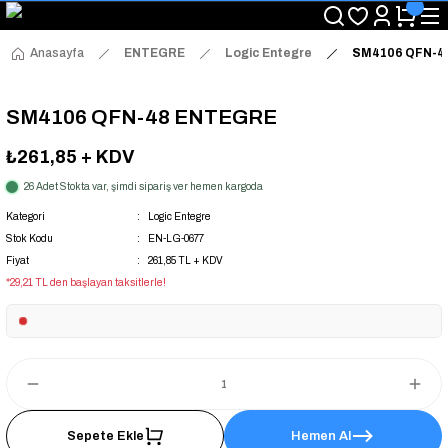
"Saat 14:00'a Kadar Verilen Siparişlerde Aynı Gün Kargo Avantajı!
"Binlerce Ürün Çeşitliliği ile Stoktan Hemen Teslim."
"Toptan Fiyatına Perakende Satış Avantajını Kaçırmayın!"
Anasayfa
ENTEGRE
Logic Entegre
SM4106 QFN-4
"Üyelere Özel: Stok Önceliği ve Proje Fiyatları."
SM4106 QFN-48 ENTEGRE
₺261,85
+ KDV
26 Adet Stokta var, şimdi sipariş ver hemen kargoda
Kategori
Logic Entegre
Stok Kodu
EN-LG-0677
Fiyat
261,85 TL + KDV
*29,21 TL den başlayan taksitlerle!
Sepete Ekle
Hemen Al