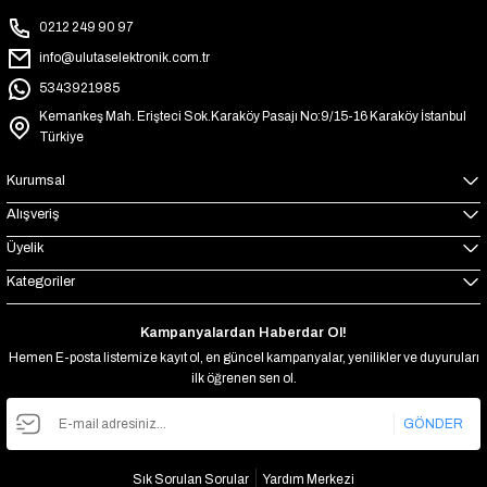
0212 249 90 97
info@ulutaselektronik.com.tr
5343921985
Kemankeş Mah. Erişteci Sok.Karaköy Pasajı No:9/15-16 Karaköy İstanbul
Türkiye
Kurumsal
Alışveriş
Üyelik
Kategoriler
Kampanyalardan Haberdar Ol!
Hemen E-posta listemize kayıt ol, en güncel kampanyalar, yenilikler ve duyuruları
ilk öğrenen sen ol.
GÖNDER
Sık Sorulan Sorular
Yardım Merkezi