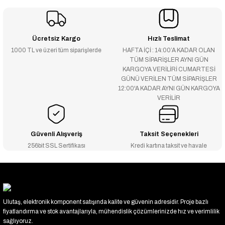
Ücretsiz Kargo
Hızlı Teslimat
1000 TL ve üzeri tüm siparişlerde
HAFTA İÇİ : 14:00’A KADAR OLAN
TÜM SİPARİŞLER AYNI GÜN
KARGOYA VERİLİRİ CUMARTESİ
GÜNÜ VERİLEN TÜM SİPARİŞLER
12:00'A KADAR AYNI GÜN KARGOYA
VERİLİR
Güvenli Alışveriş
Taksit Seçenekleri
256bit SSL Sertifikası
Kredi kartına taksit ve havale
Ulutaş, elektronik komponent satışında kalite ve güvenin adresidir. Proje bazlı
fiyatlandırma ve stok avantajlarıyla, mühendislik çözümlerinizde hız ve verimlilik
sağlıyoruz.