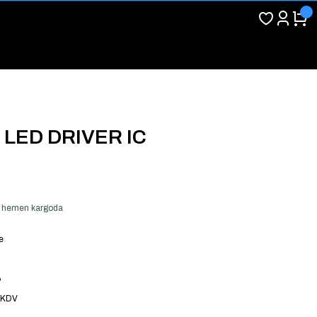
 LED DRIVER IC
ver hemen kargoda
e
6
 KDV