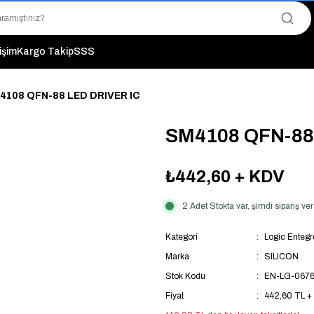
"Saat 14:00'a Kadar Verilen Siparişlerde Aynı Gün Kargo Avantajı!
"Binlerce Ürün Çeşitliliği ile Stoktan Hemen Teslim."
"Toptan Fiyatına Perakende Satış Avantajını Kaçırmayın!"
tişim
Kargo Takip
SSS
"Üyelere Özel: Stok Önceliği ve Proje Fiyatları."
4108 QFN-88 LED DRIVER IC
SM4108 QFN-88
₺442,60
+ KDV
2 Adet Stokta var, şimdi sipariş 
Kategori
Logic Entegr
Marka
SILICON
Stok Kodu
EN-LG-067
Fiyat
442,60 TL +