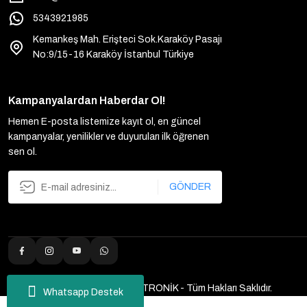
5343921985
Kemankeş Mah. Erişteci Sok.Karaköy Pasajı
No:9/15-16 Karaköy İstanbul Türkiye
Kampanyalardan Haberdar Ol!
Hemen E-posta listemize kayıt ol, en güncel
kampanyalar, yenilikler ve duyuruları ilk öğrenen
sen ol.
GÖNDER
2025 Copyright ULUTAŞ ELEKTRONİK - Tüm Hakları Saklıdır.
Whatsapp Destek