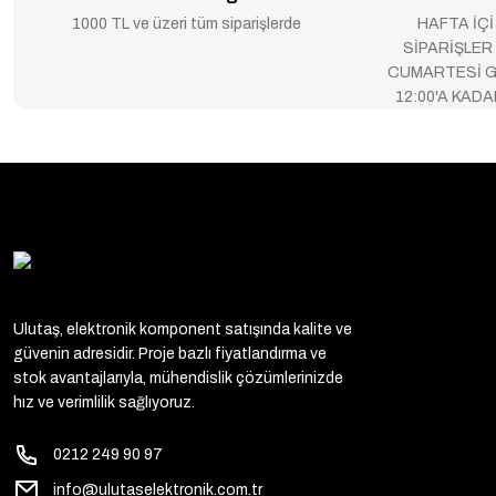
1000 TL ve üzeri tüm siparişlerde
HAFTA İÇİ
SİPARİŞLER
CUMARTESİ G
12:00'A KAD
Ulutaş, elektronik komponent satışında kalite ve
güvenin adresidir. Proje bazlı fiyatlandırma ve
stok avantajlarıyla, mühendislik çözümlerinizde
hız ve verimlilik sağlıyoruz.
0212 249 90 97
info@ulutaselektronik.com.tr