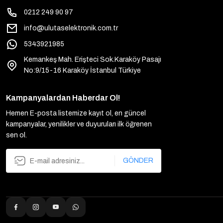
0212 249 90 97
info@ulutaselektronik.com.tr
5343921985
Kemankeş Mah. Erişteci Sok.Karaköy Pasajı
No:9/15-16 Karaköy İstanbul Türkiye
Kampanyalardan Haberdar Ol!
Hemen E-posta listemize kayıt ol, en güncel
kampanyalar, yenilikler ve duyuruları ilk öğrenen
sen ol.
GÖNDER