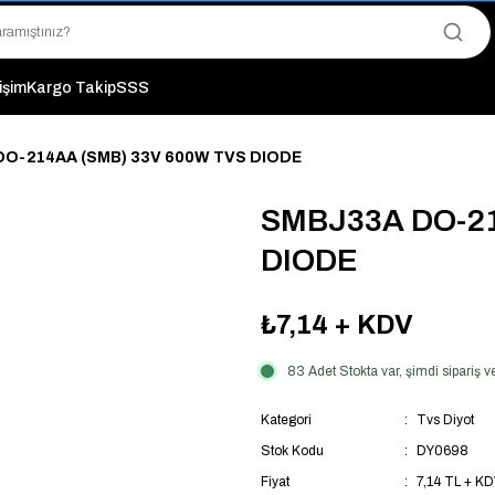
"Saat 14:00'a Kadar Verilen Siparişlerde Aynı Gün Kargo Avantajı!
"Binlerce Ürün Çeşitliliği ile Stoktan Hemen Teslim."
"Toptan Fiyatına Perakende Satış Avantajını Kaçırmayın!"
"Üyelere Özel: Stok Önceliği ve Proje Fiyatları."
tişim
Kargo Takip
SSS
O-214AA (SMB) 33V 600W TVS DIODE
SMBJ33A DO-21
DIODE
₺7,14
+ KDV
83 Adet Stokta var, şimdi sipariş
Kategori
Tvs Diyot
Stok Kodu
DY0698
Fiyat
7,14 TL + K