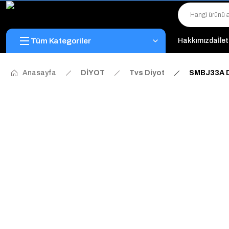
Tüm Kategoriler
Hakkımızda
İle
Anasayfa
DİYOT
Tvs Diyot
SMBJ33A D