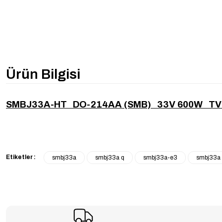
Ürün Bilgisi
SMBJ33A-HT DO-214AA (SMB) 33V 600W TV
Etiketler :
smbj33a
smbj33a q
smbj33a-e3
smbj33a 