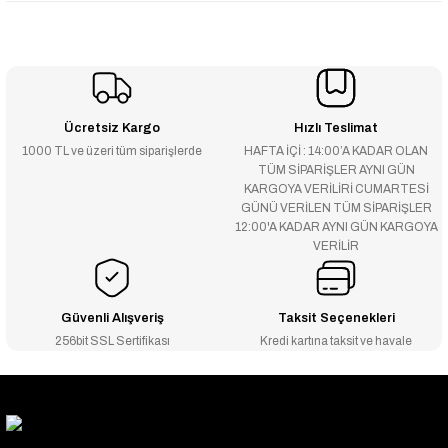
Ücretsiz Kargo
Hızlı Teslimat
1000 TL ve üzeri tüm siparişlerde
HAFTA İÇİ : 14:00’A KADAR OLAN
TÜM SİPARİŞLER AYNI GÜN
KARGOYA VERİLİRİ CUMARTESİ
GÜNÜ VERİLEN TÜM SİPARİŞLER
12:00'A KADAR AYNI GÜN KARGOYA
VERİLİR
Güvenli Alışveriş
Taksit Seçenekleri
256bit SSL Sertifikası
Kredi kartına taksit ve havale