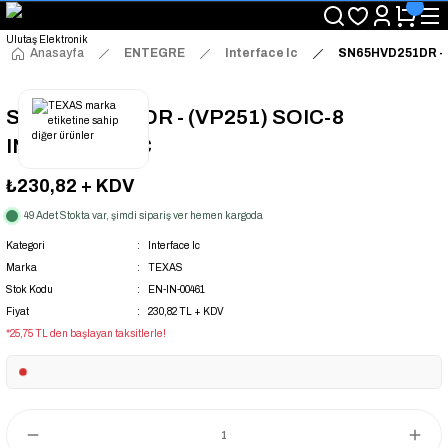
"Saat 14:00'a Kadar Verilen Siparişlerde Aynı Gün Kargo Avantajı!
"Binlerce Ürün Çeşitliliği ile Stoktan Hemen Teslim."
"Toptan Fiyatına Perakende Satış Avantajını Kaçırmayın!"
Anasayfa
ENTEGRE
Interface Ic
SN65HVD251DR - 
"Üyelere Özel: Stok Önceliği ve Proje Fiyatları."
SN65HVD251DR - (VP251) SOIC-8
INTERFACE IC
₺230,82
+ KDV
49 Adet Stokta var, şimdi sipariş ver hemen kargoda
Kategori
Interface Ic
Marka
TEXAS
Stok Kodu
EN-IN-00461
Fiyat
230,82 TL + KDV
*25,75 TL den başlayan taksitlerle!