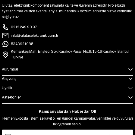
Ulutaş, elektronik komponent satışında kalite ve güvenin adresidir. Proje bazlı
fiyatlandırma ve stok avantajlarıyla, mühendislik çözümlerinizde hız ve verimlilik
sağlıyoruz.
0212 249 90 97
info@ulutaselektronik.com.tr
5343921985
Kemankeş Mah. Erişteci Sok.Karaköy Pasajı No:9/15-16 Karaköy İstanbul
Türkiye
Kurumsal
Alışveriş
Üyelik
Kategoriler
Kampanyalardan Haberdar Ol!
Hemen E-posta listemize kayıt ol, en güncel kampanyalar, yenilikler ve duyuruları
ilk öğrenen sen ol.