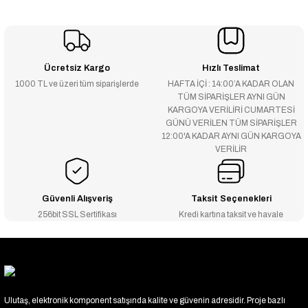
Ücretsiz Kargo
Hızlı Teslimat
1000 TL ve üzeri tüm siparişlerde
HAFTA İÇİ : 14:00’A KADAR OLAN
TÜM SİPARİŞLER AYNI GÜN
KARGOYA VERİLİRİ CUMARTESİ
GÜNÜ VERİLEN TÜM SİPARİŞLER
12:00'A KADAR AYNI GÜN KARGOYA
VERİLİR
Güvenli Alışveriş
Taksit Seçenekleri
256bit SSL Sertifikası
Kredi kartına taksit ve havale
Ulutaş, elektronik komponent satışında kalite ve güvenin adresidir. Proje bazlı