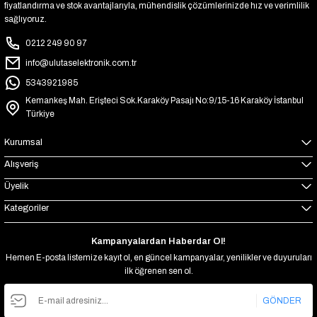
fiyatlandırma ve stok avantajlarıyla, mühendislik çözümlerinizde hız ve verimlilik
sağlıyoruz.
0212 249 90 97
info@ulutaselektronik.com.tr
5343921985
Kemankeş Mah. Erişteci Sok.Karaköy Pasajı No:9/15-16 Karaköy İstanbul
Türkiye
Kurumsal
Alışveriş
Üyelik
Kategoriler
Kampanyalardan Haberdar Ol!
Hemen E-posta listemize kayıt ol, en güncel kampanyalar, yenilikler ve duyuruları
ilk öğrenen sen ol.
GÖNDER