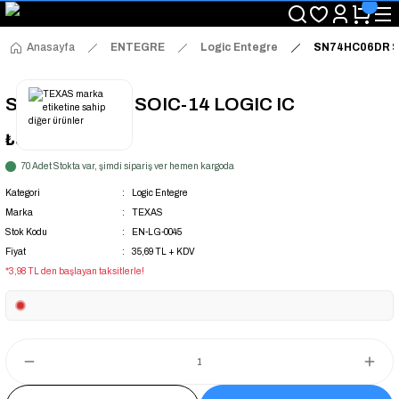
"Saat 14:00'a Kadar Verilen Siparişlerde Aynı Gün Kargo Avantajı!
"Binlerce Ürün Çeşitliliği ile Stoktan Hemen Teslim."
"Toptan Fiyatına Perakende Satış Avantajını Kaçırmayın!"
Anasayfa
ENTEGRE
Logic Entegre
SN74HC06DR SO
"Üyelere Özel: Stok Önceliği ve Proje Fiyatları."
SN74HC06DR SOIC-14 LOGIC IC
₺35,69
+ KDV
70 Adet Stokta var, şimdi sipariş ver hemen kargoda
Kategori
Logic Entegre
Marka
TEXAS
Stok Kodu
EN-LG-0045
Fiyat
35,69 TL + KDV
*3,98 TL den başlayan taksitlerle!