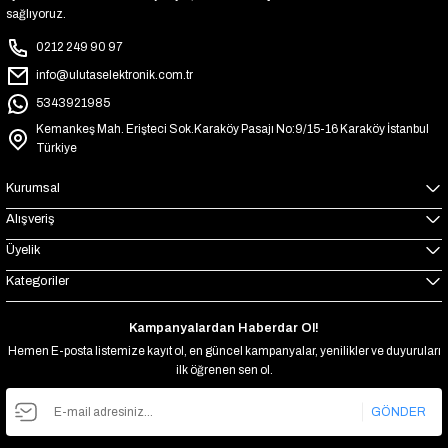
sağlıyoruz.
0212 249 90 97
info@ulutaselektronik.com.tr
5343921985
Kemankeş Mah. Erişteci Sok.Karaköy Pasajı No:9/15-16 Karaköy İstanbul
Türkiye
Kurumsal
Alışveriş
Üyelik
Kategoriler
Kampanyalardan Haberdar Ol!
Hemen E-posta listemize kayıt ol, en güncel kampanyalar, yenilikler ve duyuruları
ilk öğrenen sen ol.
GÖNDER