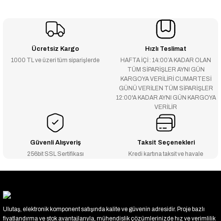
Ücretsiz Kargo
Hızlı Teslimat
1000 TL ve üzeri tüm siparişlerde
HAFTA İÇİ : 14:00’A KADAR OLAN
TÜM SİPARİŞLER AYNI GÜN
KARGOYA VERİLİRİ CUMARTESİ
GÜNÜ VERİLEN TÜM SİPARİŞLER
12:00'A KADAR AYNI GÜN KARGOYA
VERİLİR
Güvenli Alışveriş
Taksit Seçenekleri
256bit SSL Sertifikası
Kredi kartına taksit ve havale
Ulutaş, elektronik komponent satışında kalite ve güvenin adresidir. Proje bazlı
fiyatlandırma ve stok avantajlarıyla, mühendislik çözümlerinizde hız ve verimlilik