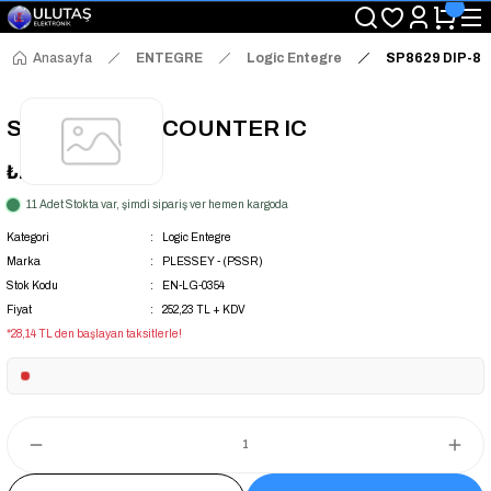
"Saat 14:00'a Kadar Verilen Siparişlerde Aynı Gün Kargo Avantajı!
"Binlerce Ürün Çeşitliliği ile Stoktan Hemen Teslim."
"Toptan Fiyatına Perakende Satış Avantajını Kaçırmayın!"
Anasayfa
ENTEGRE
Logic Entegre
SP8629 DIP-8 
"Üyelere Özel: Stok Önceliği ve Proje Fiyatları."
SP8629 DIP-8 COUNTER IC
₺252,23
+ KDV
11 Adet Stokta var, şimdi sipariş ver hemen kargoda
Kategori
Logic Entegre
Marka
PLESSEY - (PSSR)
Stok Kodu
EN-LG-0354
Fiyat
252,23 TL + KDV
*28,14 TL den başlayan taksitlerle!