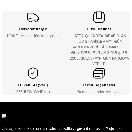
Ücretsiz Kargo
Hızlı Teslimat
1000 TL ve üzeri tüm siparişlerde
HAFTA İÇİ : 14:00’A KADAR OLAN
TÜM SİPARİŞLER AYNI GÜN
KARGOYA VERİLİRİ CUMARTESİ
GÜNÜ VERİLEN TÜM SİPARİŞLER
12:00'A KADAR AYNI GÜN KARGOYA
VERİLİR
Güvenli Alışveriş
Taksit Seçenekleri
256bit SSL Sertifikası
Kredi kartına taksit ve havale
Ulutaş, elektronik komponent satışında kalite ve güvenin adresidir. Proje bazlı