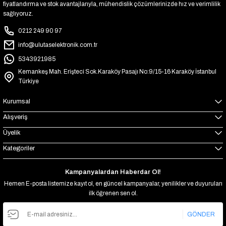
fiyatlandırma ve stok avantajlarıyla, mühendislik çözümlerinizde hız ve verimlilik
sağlıyoruz.
0212 249 90 97
info@ulutaselektronik.com.tr
5343921985
Kemankeş Mah. Erişteci Sok.Karaköy Pasajı No:9/15-16 Karaköy İstanbul
Türkiye
Kurumsal
Alışveriş
Üyelik
Kategoriler
Kampanyalardan Haberdar Ol!
Hemen E-posta listemize kayıt ol, en güncel kampanyalar, yenilikler ve duyuruları
ilk öğrenen sen ol.
GÖNDER