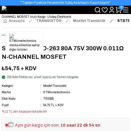
"Toptan Fiyatına Perakende Satış Avantajını Kaçırmayın!"
0
"Üyelere Özel: Stok Önceliği ve Proje Fiyatları."
Anasayfa
TRANSİSTÖR
Mosfet Transistör
STB75N
STB75NF75 TO-263 80A 75V 300W 0.011Ω
N-CHANNEL MOSFET
₺54,75
+ KDV
216 Adet Stokta var, şimdi sipariş ver hemen kargoda
Kategori
Mosfet Transistör
Marka
STMicroelectronics
Stok Kodu
TR3920
Fiyat
54,75 TL + KDV
*6,11 TL den başlayan taksitlerle!
Aynı gün kargo için son:
10 saat 22 dk 54 sn