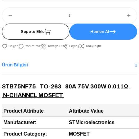
Sepete Ekle
Hemen Al
Yorum Yaz
Tavsiye Et
Paylaş
Karşılaştır
Ürün Bilgisi
STB75NF75 TO-263 80A 75V 300W 0.011Ω
N-CHANNEL MOSFET
Product Attribute
Attribute Value
Manufacturer:
STMicroelectronics
Product Category:
MOSFET