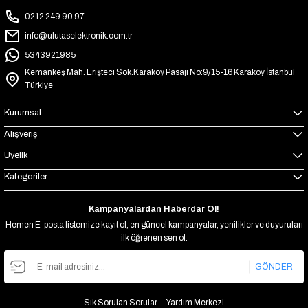
0212 249 90 97
info@ulutaselektronik.com.tr
5343921985
Kemankeş Mah. Erişteci Sok.Karaköy Pasajı No:9/15-16 Karaköy İstanbul
Türkiye
Kurumsal
Alışveriş
Üyelik
Kategoriler
Kampanyalardan Haberdar Ol!
Hemen E-posta listemize kayıt ol, en güncel kampanyalar, yenilikler ve duyuruları
ilk öğrenen sen ol.
GÖNDER
Sık Sorulan Sorular
Yardım Merkezi