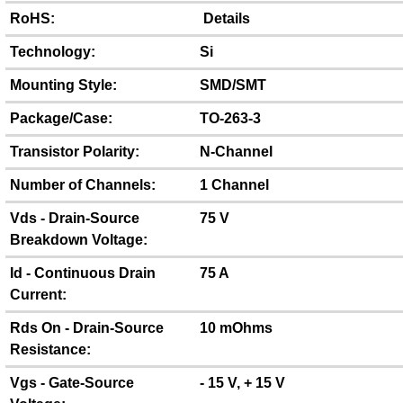
RoHS:
Details
Technology:
Si
Mounting Style:
SMD/SMT
Package/Case:
TO-263-3
Transistor Polarity:
N-Channel
Number of Channels:
1 Channel
Vds - Drain-Source
75 V
Breakdown Voltage:
Id - Continuous Drain
75 A
Current:
Rds On - Drain-Source
10 mOhms
Resistance:
Vgs - Gate-Source
- 15 V, + 15 V