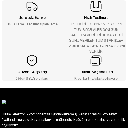
Ücretsiz Kargo
Hızlı Teslimat
1000 TL ve üzeri tüm siparişlerde
HAFTA İÇİ : 14:00’A KADAR OLAN
TÜM SİPARİŞLER AYNI GÜN
KARGOYA VERİLİRİ CUMARTESİ
GÜNÜ VERİLEN TÜM SİPARİŞLER
12:00'A KADAR AYNI GÜN KARGOYA
VERİLİR
Güvenli Alışveriş
Taksit Seçenekleri
256bit SSL Sertifikası
Kredi kartına taksit ve havale
Ulutaş, elektronik komponent satışında kalite ve güvenin adresidir. Proje bazlı
fiyatlandırma ve stok avantajlarıyla, mühendislik çözümlerinizde hız ve verimlilik
sağlıyoruz.