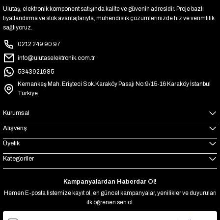
Ulutaş, elektronik komponent satışında kalite ve güvenin adresidir. Proje bazlı
fiyatlandırma ve stok avantajlarıyla, mühendislik çözümlerinizde hız ve verimlilik
sağlıyoruz.
0212 249 90 97
info@ulutaselektronik.com.tr
5343921985
Kemankeş Mah. Erişteci Sok.Karaköy Pasajı No:9/15-16 Karaköy İstanbul
Türkiye
Kurumsal
Alışveriş
Üyelik
Kategoriler
Kampanyalardan Haberdar Ol!
Hemen E-posta listemize kayıt ol, en güncel kampanyalar, yenilikler ve duyuruları
ilk öğrenen sen ol.