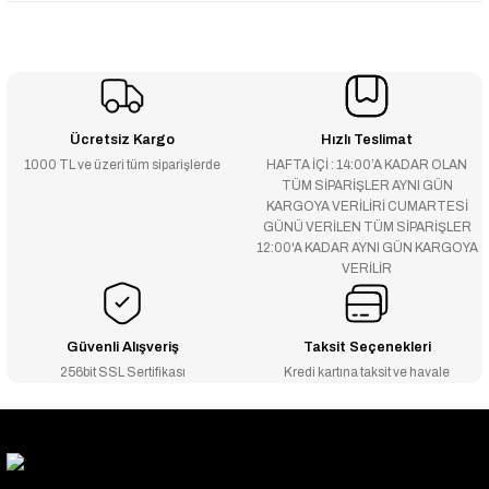
Ücretsiz Kargo
Hızlı Teslimat
1000 TL ve üzeri tüm siparişlerde
HAFTA İÇİ : 14:00’A KADAR OLAN
TÜM SİPARİŞLER AYNI GÜN
KARGOYA VERİLİRİ CUMARTESİ
GÜNÜ VERİLEN TÜM SİPARİŞLER
12:00'A KADAR AYNI GÜN KARGOYA
VERİLİR
Güvenli Alışveriş
Taksit Seçenekleri
256bit SSL Sertifikası
Kredi kartına taksit ve havale