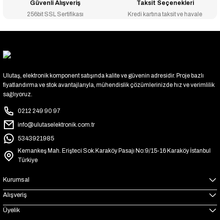
Güvenli Alışveriş
Taksit Seçenekleri
256bit SSL Sertifikası
Kredi kartına taksit ve havale
Ulutaş, elektronik komponent satışında kalite ve güvenin adresidir. Proje bazlı
fiyatlandırma ve stok avantajlarıyla, mühendislik çözümlerinizde hız ve verimlilik
sağlıyoruz.
0212 249 90 97
info@ulutaselektronik.com.tr
5343921985
Kemankeş Mah. Erişteci Sok.Karaköy Pasajı No:9/15-16 Karaköy İstanbul
Türkiye
Kurumsal
Alışveriş
Üyelik