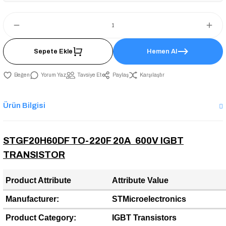
Sepete Ekle
Hemen Al
Yorum Yaz
Tavsiye Et
Paylaş
Karşılaştır
Ürün Bilgisi
STGF20H60DF TO-220F 20A 600V IGBT
TRANSISTOR
Product Attribute
Attribute Value
Manufacturer:
STMicroelectronics
Product Category:
IGBT Transistors