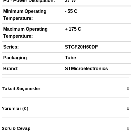
Pd - Power Dissipation:
37 W
Minimum Operating
- 55 C
Temperature:
Maximum Operating
+ 175 C
Temperature:
Series:
STGF20H60DF
Packaging:
Tube
Brand:
STMicroelectronics
Taksit Seçenekleri
Yorumlar (0)
Soru & Cevap