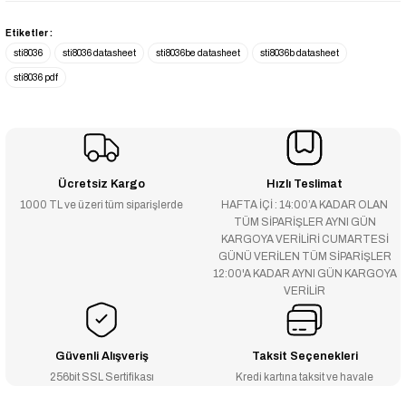
Etiketler :
sti8036
sti8036 datasheet
sti8036be datasheet
sti8036b datasheet
sti8036 pdf
Ücretsiz Kargo
Hızlı Teslimat
1000 TL ve üzeri tüm siparişlerde
HAFTA İÇİ : 14:00’A KADAR OLAN
TÜM SİPARİŞLER AYNI GÜN
KARGOYA VERİLİRİ CUMARTESİ
GÜNÜ VERİLEN TÜM SİPARİŞLER
12:00'A KADAR AYNI GÜN KARGOYA
VERİLİR
Güvenli Alışveriş
Taksit Seçenekleri
256bit SSL Sertifikası
Kredi kartına taksit ve havale