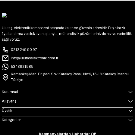
Ulutaş, elektronik komponent satışında kalite ve güvenin adresidir. Proje bazlı
fiyatlandırma ve stok avantajlarıyla, mühendislik çözümlerinizde hız ve verimlilik
sağlıyoruz.
0212 249 90 97
info@ulutaselektronik.com.tr
5343921985
Kemankeş Mah. Erişteci Sok.Karaköy Pasajı No:9/15-16 Karaköy İstanbul
Türkiye
Kurumsal
Alışveriş
Üyelik
Kategoriler
Kampanyalardan Haberdar Ol!