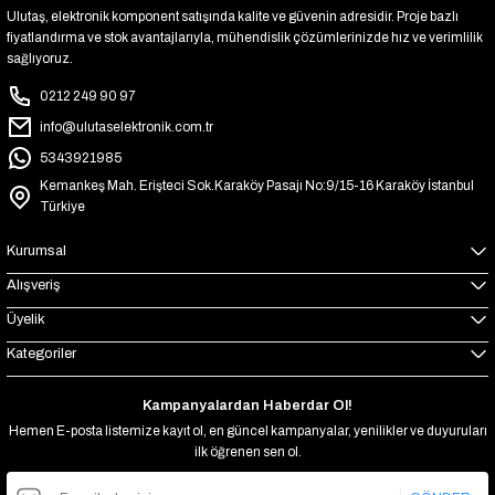
Ulutaş, elektronik komponent satışında kalite ve güvenin adresidir. Proje bazlı
fiyatlandırma ve stok avantajlarıyla, mühendislik çözümlerinizde hız ve verimlilik
sağlıyoruz.
0212 249 90 97
info@ulutaselektronik.com.tr
5343921985
Kemankeş Mah. Erişteci Sok.Karaköy Pasajı No:9/15-16 Karaköy İstanbul
Türkiye
Kurumsal
Alışveriş
Üyelik
Kategoriler
Kampanyalardan Haberdar Ol!
Hemen E-posta listemize kayıt ol, en güncel kampanyalar, yenilikler ve duyuruları
ilk öğrenen sen ol.