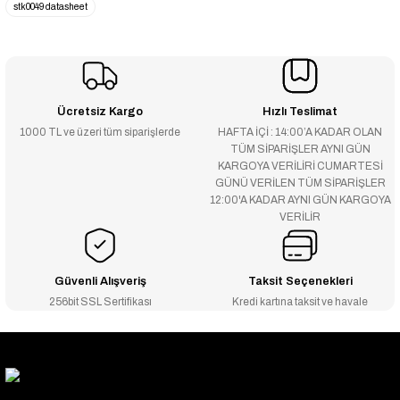
stk0049 datasheet
Ücretsiz Kargo
Hızlı Teslimat
1000 TL ve üzeri tüm siparişlerde
HAFTA İÇİ : 14:00’A KADAR OLAN
TÜM SİPARİŞLER AYNI GÜN
KARGOYA VERİLİRİ CUMARTESİ
GÜNÜ VERİLEN TÜM SİPARİŞLER
12:00'A KADAR AYNI GÜN KARGOYA
VERİLİR
Güvenli Alışveriş
Taksit Seçenekleri
256bit SSL Sertifikası
Kredi kartına taksit ve havale