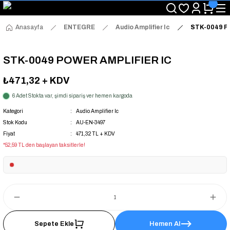
"Saat 14:00'a Kadar Verilen Siparişlerde Aynı Gün Kargo Avantajı!
"Binlerce Ürün Çeşitliliği ile Stoktan Hemen Teslim."
"Toptan Fiyatına Perakende Satış Avantajını Kaçırmayın!"
Anasayfa
ENTEGRE
Audio Amplifier Ic
STK-0049 P
"Üyelere Özel: Stok Önceliği ve Proje Fiyatları."
STK-0049 POWER AMPLIFIER IC
₺471,32
+ KDV
6 Adet Stokta var, şimdi sipariş ver hemen kargoda
Kategori
Audio Amplifier Ic
Stok Kodu
AU-EN-3497
Fiyat
471,32 TL + KDV
*52,59 TL den başlayan taksitlerle!
Sepete Ekle
Hemen Al