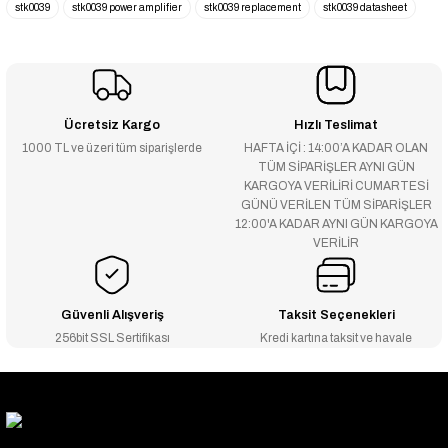
stk0039
stk0039 power amplifier
stk0039 replacement
stk0039 datasheet
Ücretsiz Kargo
Hızlı Teslimat
1000 TL ve üzeri tüm siparişlerde
HAFTA İÇİ : 14:00’A KADAR OLAN
TÜM SİPARİŞLER AYNI GÜN
KARGOYA VERİLİRİ CUMARTESİ
GÜNÜ VERİLEN TÜM SİPARİŞLER
12:00'A KADAR AYNI GÜN KARGOYA
VERİLİR
Güvenli Alışveriş
Taksit Seçenekleri
256bit SSL Sertifikası
Kredi kartına taksit ve havale