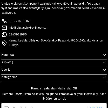
Ulutaş, elektronik komponent satışında kalite ve güvenin adresidir. Proje bazlı
fiyatlandırma ve stok avantajlarıyla, mühendislik çözümlerinizde hız ve verimlilik
sağlıyoruz.
0212 249 90 97
info@ulutaselektronik.com.tr
5343921985
Kemankeş Mah. Erişteci Sok.Karaköy Pasajı No:9/15-16 Karaköy İstanbul
Türkiye
Kurumsal
Alışveriş
Üyelik
Kategoriler
Kampanyalardan Haberdar Ol!
Hemen E-posta listemize kayıt ol, en güncel kampanyalar, yenilikler ve duyuruları
ilk öğrenen sen ol.