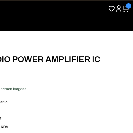
UDIO POWER AMPLIFIER IC
ver hemen kargoda
er Ic
5
+ KDV