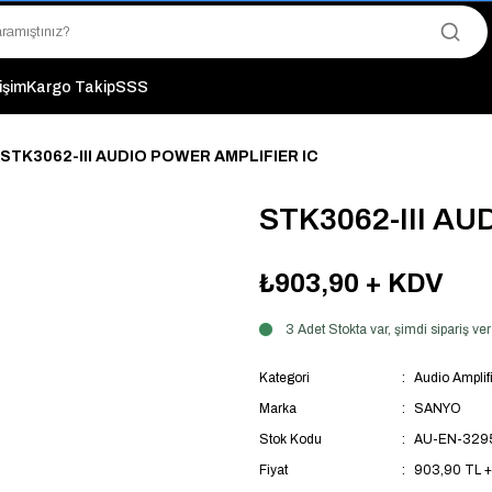
"Saat 14:00'a Kadar Verilen Siparişlerde Aynı Gün Kargo Avantajı!
"Binlerce Ürün Çeşitliliği ile Stoktan Hemen Teslim."
"Toptan Fiyatına Perakende Satış Avantajını Kaçırmayın!"
"Üyelere Özel: Stok Önceliği ve Proje Fiyatları."
tişim
Kargo Takip
SSS
STK3062-III AUDIO POWER AMPLIFIER IC
STK3062-III A
₺903,90
+ KDV
3 Adet Stokta var, şimdi sipariş 
Kategori
Audio Amplifi
Marka
SANYO
Stok Kodu
AU-EN-329
Fiyat
903,90 TL 