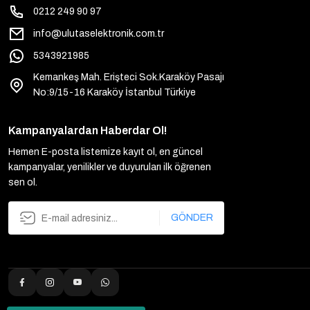
0212 249 90 97
info@ulutaselektronik.com.tr
5343921985
Kemankeş Mah. Erişteci Sok.Karaköy Pasajı
No:9/15-16 Karaköy İstanbul Türkiye
Kampanyalardan Haberdar Ol!
Hemen E-posta listemize kayıt ol, en güncel
kampanyalar, yenilikler ve duyuruları ilk öğrenen
sen ol.
GÖNDER