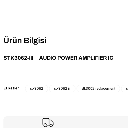
Ürün Bilgisi
STK3062-III AUDIO POWER AMPLIFIER IC
Etiketler :
stk3062
stk3062 iii
stk3062 replacement
s