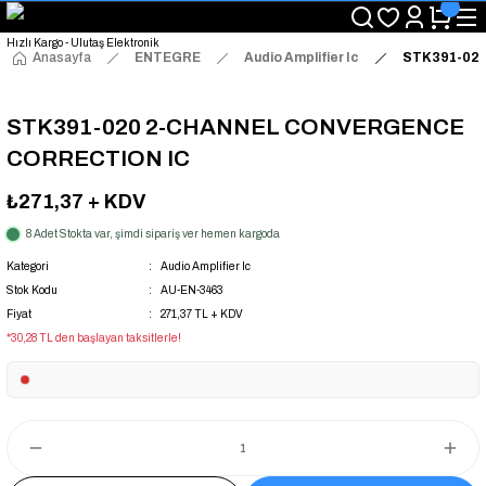
"Saat 14:00'a Kadar Verilen Siparişlerde Aynı Gün Kargo Avantajı!
"Binlerce Ürün Çeşitliliği ile Stoktan Hemen Teslim."
"Toptan Fiyatına Perakende Satış Avantajını Kaçırmayın!"
Anasayfa
ENTEGRE
Audio Amplifier Ic
STK391-02
"Üyelere Özel: Stok Önceliği ve Proje Fiyatları."
STK391-020 2-CHANNEL CONVERGENCE
CORRECTION IC
₺271,37
+ KDV
8 Adet Stokta var, şimdi sipariş ver hemen kargoda
Kategori
Audio Amplifier Ic
Stok Kodu
AU-EN-3463
Fiyat
271,37 TL + KDV
*30,28 TL den başlayan taksitlerle!