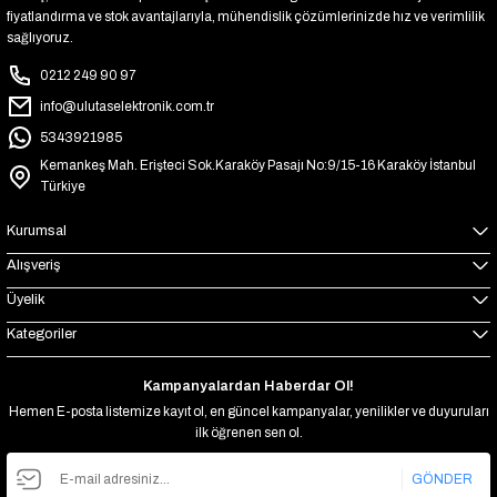
fiyatlandırma ve stok avantajlarıyla, mühendislik çözümlerinizde hız ve verimlilik
sağlıyoruz.
0212 249 90 97
info@ulutaselektronik.com.tr
5343921985
Kemankeş Mah. Erişteci Sok.Karaköy Pasajı No:9/15-16 Karaköy İstanbul
Türkiye
Kurumsal
Alışveriş
Üyelik
Kategoriler
Kampanyalardan Haberdar Ol!
Hemen E-posta listemize kayıt ol, en güncel kampanyalar, yenilikler ve duyuruları
ilk öğrenen sen ol.
GÖNDER