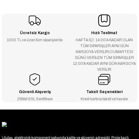
Ücretsiz Kargo
Hızlı Teslimat
1000 TL ve üzeri tüm siparişlerde
HAFTA İÇİ : 14:00’A KADAR OLAN
TÜM SİPARİŞLER AYNI GÜN
KARGOYA VERİLİRİ CUMARTESİ
GÜNÜ VERİLEN TÜM SİPARİŞLER
12:00'A KADAR AYNI GÜN KARGOYA
VERİLİR
Güvenli Alışveriş
Taksit Seçenekleri
256bit SSL Sertifikası
Kredi kartına taksit ve havale
Ulutaş, elektronik komponent satışında kalite ve güvenin adresidir. Proje bazlı