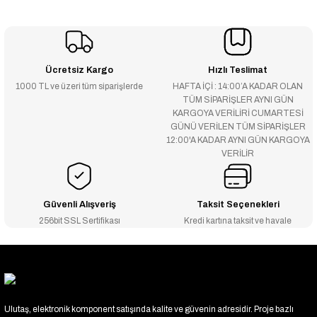
Ücretsiz Kargo
Hızlı Teslimat
1000 TL ve üzeri tüm siparişlerde
HAFTA İÇİ : 14:00’A KADAR OLAN
TÜM SİPARİŞLER AYNI GÜN
KARGOYA VERİLİRİ CUMARTESİ
GÜNÜ VERİLEN TÜM SİPARİŞLER
12:00'A KADAR AYNI GÜN KARGOYA
VERİLİR
Güvenli Alışveriş
Taksit Seçenekleri
256bit SSL Sertifikası
Kredi kartına taksit ve havale
Ulutaş, elektronik komponent satışında kalite ve güvenin adresidir. Proje bazlı