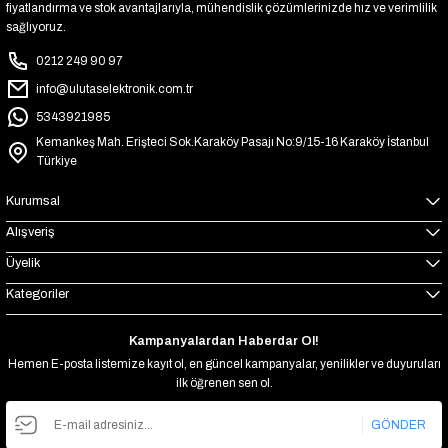
fiyatlandırma ve stok avantajlarıyla, mühendislik çözümlerinizde hız ve verimlilik
sağlıyoruz.
0212 249 90 97
info@ulutaselektronik.com.tr
5343921985
Kemankeş Mah. Erişteci Sok.Karaköy Pasajı No:9/15-16 Karaköy İstanbul
Türkiye
Kurumsal
Alışveriş
Üyelik
Kategoriler
Kampanyalardan Haberdar Ol!
Hemen E-posta listemize kayıt ol, en güncel kampanyalar, yenilikler ve duyuruları
ilk öğrenen sen ol.
GÖNDER