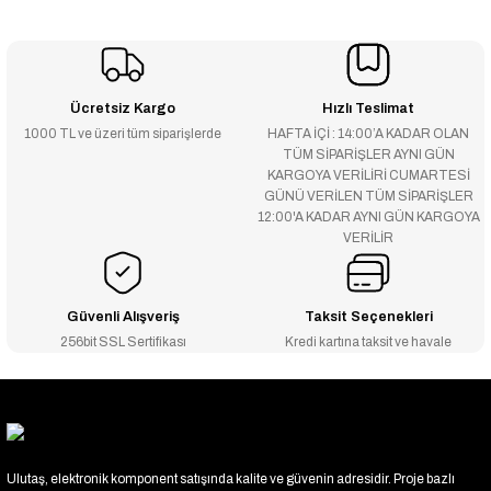
Ücretsiz Kargo
Hızlı Teslimat
1000 TL ve üzeri tüm siparişlerde
HAFTA İÇİ : 14:00’A KADAR OLAN
TÜM SİPARİŞLER AYNI GÜN
KARGOYA VERİLİRİ CUMARTESİ
GÜNÜ VERİLEN TÜM SİPARİŞLER
12:00'A KADAR AYNI GÜN KARGOYA
VERİLİR
Güvenli Alışveriş
Taksit Seçenekleri
256bit SSL Sertifikası
Kredi kartına taksit ve havale
Ulutaş, elektronik komponent satışında kalite ve güvenin adresidir. Proje bazlı