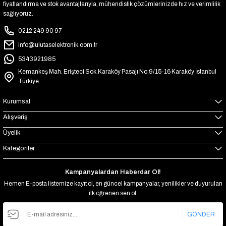
fiyatlandırma ve stok avantajlarıyla, mühendislik çözümlerinizde hız ve verimlilik
sağlıyoruz.
0212 249 90 97
info@ulutaselektronik.com.tr
5343921985
Kemankeş Mah. Erişteci Sok.Karaköy Pasajı No:9/15-16 Karaköy İstanbul
Türkiye
Kurumsal
Alışveriş
Üyelik
Kategoriler
Kampanyalardan Haberdar Ol!
Hemen E-posta listemize kayıt ol, en güncel kampanyalar, yenilikler ve duyuruları
ilk öğrenen sen ol.
GÖNDER