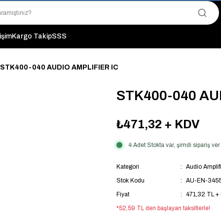
"Saat 14:00'a Kadar Verilen Siparişlerde Aynı Gün Kargo Avantajı!
"Binlerce Ürün Çeşitliliği ile Stoktan Hemen Teslim."
"Toptan Fiyatına Perakende Satış Avantajını Kaçırmayın!"
tişim
Kargo Takip
SSS
"Üyelere Özel: Stok Önceliği ve Proje Fiyatları."
STK400-040 AUDIO AMPLIFIER IC
STK400-040 AU
₺471,32
+ KDV
4 Adet Stokta var, şimdi sipariş v
Kategori
Audio Amplifi
Stok Kodu
AU-EN-345
Fiyat
471,32 TL +
*52,59 TL den başlayan taksitlerle!