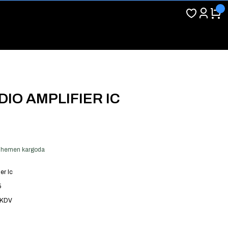
DIO AMPLIFIER IC
er hemen kargoda
er Ic
5
 KDV