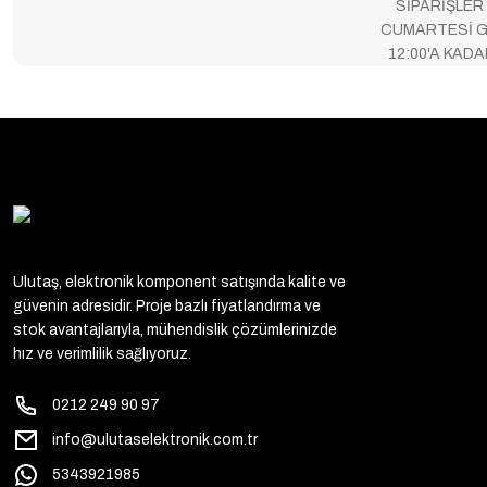
SİPARİŞLER
CUMARTESİ G
12:00'A KAD
Ulutaş, elektronik komponent satışında kalite ve
güvenin adresidir. Proje bazlı fiyatlandırma ve
stok avantajlarıyla, mühendislik çözümlerinizde
hız ve verimlilik sağlıyoruz.
0212 249 90 97
info@ulutaselektronik.com.tr
5343921985