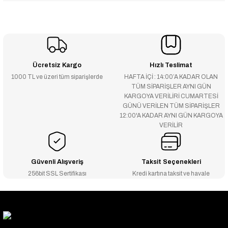
Ücretsiz Kargo
Hızlı Teslimat
1000 TL ve üzeri tüm siparişlerde
HAFTA İÇİ : 14:00’A KADAR OLAN
TÜM SİPARİŞLER AYNI GÜN
KARGOYA VERİLİRİ CUMARTESİ
GÜNÜ VERİLEN TÜM SİPARİŞLER
12:00'A KADAR AYNI GÜN KARGOYA
VERİLİR
Güvenli Alışveriş
Taksit Seçenekleri
256bit SSL Sertifikası
Kredi kartına taksit ve havale