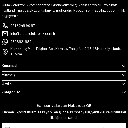
Ulutaş, elektronik komponent satışında kalite ve güvenin adresidir. Proje bazlı
fiyatlandırma ve stok avantajlarıyla, mühendislik çözümlerinizde hız ve verimlilik
sağlıyoruz.
0212 249 90 97
info@ulutaselektronik.com.tr
5343921985
Kemankeş Mah. Erişteci Sok.Karaköy Pasajı No:9/15-16 Karaköy İstanbul
Türkiye
Kurumsal
Alışveriş
Üyelik
Kategoriler
Kampanyalardan Haberdar Ol!
Hemen E-posta listemize kayıt ol, en güncel kampanyalar, yenilikler ve duyuruları
ilk öğrenen sen ol.