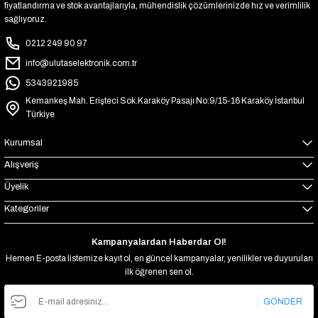
fiyatlandırma ve stok avantajlarıyla, mühendislik çözümlerinizde hız ve verimlilik
sağlıyoruz.
0212 249 90 97
info@ulutaselektronik.com.tr
5343921985
Kemankeş Mah. Erişteci Sok.Karaköy Pasajı No:9/15-16 Karaköy İstanbul
Türkiye
Kurumsal
Alışveriş
Üyelik
Kategoriler
Kampanyalardan Haberdar Ol!
Hemen E-posta listemize kayıt ol, en güncel kampanyalar, yenilikler ve duyuruları
ilk öğrenen sen ol.
GÖNDER