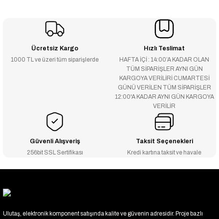
Ücretsiz Kargo
Hızlı Teslimat
1000 TL ve üzeri tüm siparişlerde
HAFTA İÇİ : 14:00’A KADAR OLAN
TÜM SİPARİŞLER AYNI GÜN
KARGOYA VERİLİRİ CUMARTESİ
GÜNÜ VERİLEN TÜM SİPARİŞLER
12:00'A KADAR AYNI GÜN KARGOYA
VERİLİR
Güvenli Alışveriş
Taksit Seçenekleri
256bit SSL Sertifikası
Kredi kartına taksit ve havale
Ulutaş, elektronik komponent satışında kalite ve güvenin adresidir. Proje bazlı