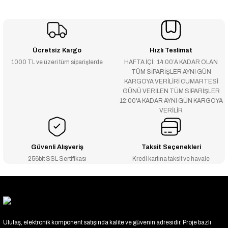
Ücretsiz Kargo
Hızlı Teslimat
1000 TL ve üzeri tüm siparişlerde
HAFTA İÇİ : 14:00’A KADAR OLAN
TÜM SİPARİŞLER AYNI GÜN
KARGOYA VERİLİRİ CUMARTESİ
GÜNÜ VERİLEN TÜM SİPARİŞLER
12:00'A KADAR AYNI GÜN KARGOYA
VERİLİR
Güvenli Alışveriş
Taksit Seçenekleri
256bit SSL Sertifikası
Kredi kartına taksit ve havale
Ulutaş, elektronik komponent satışında kalite ve güvenin adresidir. Proje bazlı