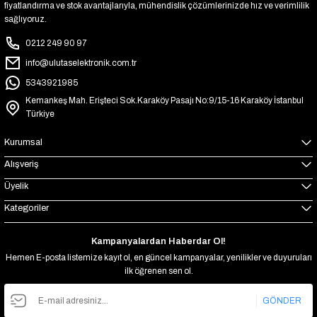
fiyatlandırma ve stok avantajlarıyla, mühendislik çözümlerinizde hız ve verimlilik
sağlıyoruz.
0212 249 90 97
info@ulutaselektronik.com.tr
5343921985
Kemankeş Mah. Erişteci Sok.Karaköy Pasajı No:9/15-16 Karaköy İstanbul
Türkiye
Kurumsal
Alışveriş
Üyelik
Kategoriler
Kampanyalardan Haberdar Ol!
Hemen E-posta listemize kayıt ol, en güncel kampanyalar, yenilikler ve duyuruları
ilk öğrenen sen ol.
GÖNDER