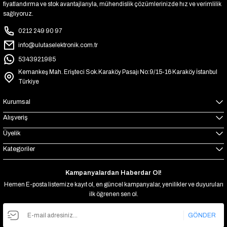
fiyatlandırma ve stok avantajlarıyla, mühendislik çözümlerinizde hız ve verimlilik
sağlıyoruz.
0212 249 90 97
info@ulutaselektronik.com.tr
5343921985
Kemankeş Mah. Erişteci Sok.Karaköy Pasajı No:9/15-16 Karaköy İstanbul
Türkiye
Kurumsal
Alışveriş
Üyelik
Kategoriler
Kampanyalardan Haberdar Ol!
Hemen E-posta listemize kayıt ol, en güncel kampanyalar, yenilikler ve duyuruları
ilk öğrenen sen ol.
GÖNDER