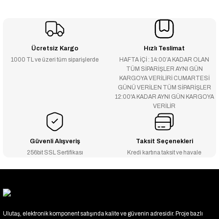
Ücretsiz Kargo
Hızlı Teslimat
1000 TL ve üzeri tüm siparişlerde
HAFTA İÇİ : 14:00’A KADAR OLAN
TÜM SİPARİŞLER AYNI GÜN
KARGOYA VERİLİRİ CUMARTESİ
GÜNÜ VERİLEN TÜM SİPARİŞLER
12:00'A KADAR AYNI GÜN KARGOYA
VERİLİR
Güvenli Alışveriş
Taksit Seçenekleri
256bit SSL Sertifikası
Kredi kartına taksit ve havale
Ulutaş, elektronik komponent satışında kalite ve güvenin adresidir. Proje bazlı