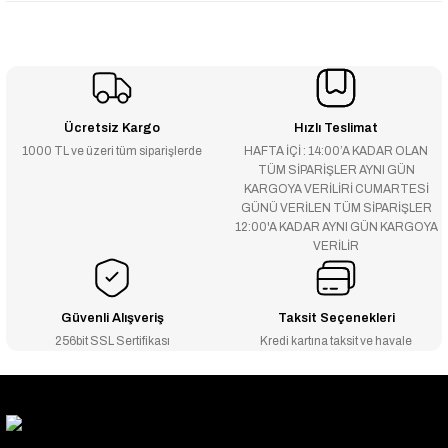
Ücretsiz Kargo
Hızlı Teslimat
1000 TL ve üzeri tüm siparişlerde
HAFTA İÇİ : 14:00’A KADAR OLAN
TÜM SİPARİŞLER AYNI GÜN
KARGOYA VERİLİRİ CUMARTESİ
GÜNÜ VERİLEN TÜM SİPARİŞLER
12:00'A KADAR AYNI GÜN KARGOYA
VERİLİR
Güvenli Alışveriş
Taksit Seçenekleri
256bit SSL Sertifikası
Kredi kartına taksit ve havale