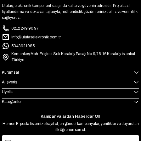
Ulutaş, elektronik komponent satışında kalite ve güvenin adresidir. Proje bazlı
fiyatlandırma ve stok avantajlarıyla, mühendislik çözümlerinizde hız ve verimlilik
sağlıyoruz.
0212 249 90 97
info@ulutaselektronik.com.tr
5343921985
Kemankeş Mah. Erişteci Sok.Karaköy Pasajı No:9/15-16 Karaköy İstanbul
Türkiye
Kurumsal
Alışveriş
Üyelik
Kategoriler
Kampanyalardan Haberdar Ol!
Hemen E-posta listemize kayıt ol, en güncel kampanyalar, yenilikler ve duyuruları
ilk öğrenen sen ol.