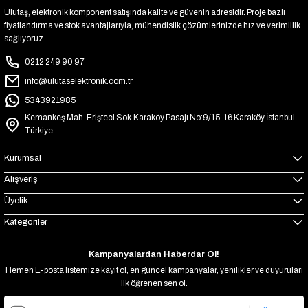
Ulutaş, elektronik komponent satışında kalite ve güvenin adresidir. Proje bazlı
fiyatlandırma ve stok avantajlarıyla, mühendislik çözümlerinizde hız ve verimlilik
sağlıyoruz.
0212 249 90 97
info@ulutaselektronik.com.tr
5343921985
Kemankeş Mah. Erişteci Sok.Karaköy Pasajı No:9/15-16 Karaköy İstanbul
Türkiye
Kurumsal
Alışveriş
Üyelik
Kategoriler
Kampanyalardan Haberdar Ol!
Hemen E-posta listemize kayıt ol, en güncel kampanyalar, yenilikler ve duyuruları
ilk öğrenen sen ol.