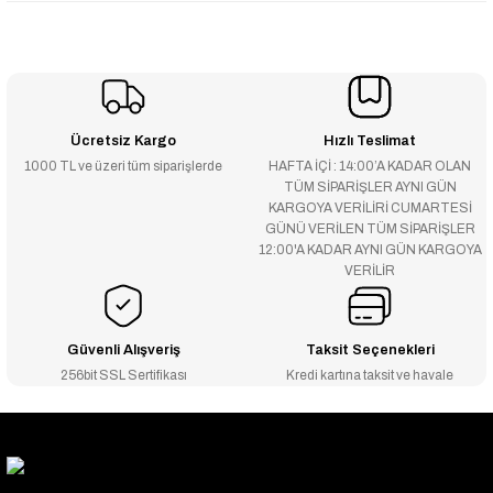
Ücretsiz Kargo
Hızlı Teslimat
1000 TL ve üzeri tüm siparişlerde
HAFTA İÇİ : 14:00’A KADAR OLAN
TÜM SİPARİŞLER AYNI GÜN
KARGOYA VERİLİRİ CUMARTESİ
GÜNÜ VERİLEN TÜM SİPARİŞLER
12:00'A KADAR AYNI GÜN KARGOYA
VERİLİR
Güvenli Alışveriş
Taksit Seçenekleri
256bit SSL Sertifikası
Kredi kartına taksit ve havale