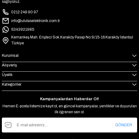
sağlıyoruz.
0212 249 90 97
info@ulutaselektronik.com.tr
5343921985
Kemankeş Mah. Erişteci Sok.Karaköy Pasajı No:9/15-16 Karaköy İstanbul
Türkiye
Kurumsal
Alışveriş
Üyelik
Kategoriler
Kampanyalardan Haberdar Ol!
Hemen E-posta listemize kayıt ol, en güncel kampanyalar, yenilikler ve duyuruları
ilk öğrenen sen ol.
GÖNDER