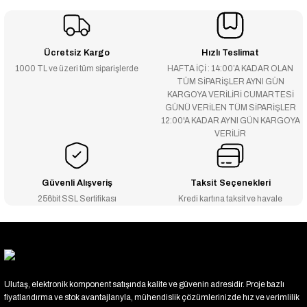
Ücretsiz Kargo
Hızlı Teslimat
1000 TL ve üzeri tüm siparişlerde
HAFTA İÇİ : 14:00’A KADAR OLAN
TÜM SİPARİŞLER AYNI GÜN
KARGOYA VERİLİRİ CUMARTESİ
GÜNÜ VERİLEN TÜM SİPARİŞLER
12:00'A KADAR AYNI GÜN KARGOYA
VERİLİR
Güvenli Alışveriş
Taksit Seçenekleri
256bit SSL Sertifikası
Kredi kartına taksit ve havale
Ulutaş, elektronik komponent satışında kalite ve güvenin adresidir. Proje bazlı
fiyatlandırma ve stok avantajlarıyla, mühendislik çözümlerinizde hız ve verimlilik