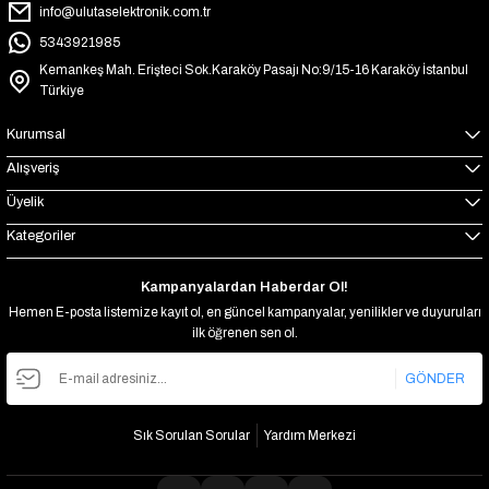
info@ulutaselektronik.com.tr
5343921985
Kemankeş Mah. Erişteci Sok.Karaköy Pasajı No:9/15-16 Karaköy İstanbul
Türkiye
Kurumsal
Alışveriş
Üyelik
Kategoriler
Kampanyalardan Haberdar Ol!
Hemen E-posta listemize kayıt ol, en güncel kampanyalar, yenilikler ve duyuruları
ilk öğrenen sen ol.
GÖNDER
Sık Sorulan Sorular
Yardım Merkezi