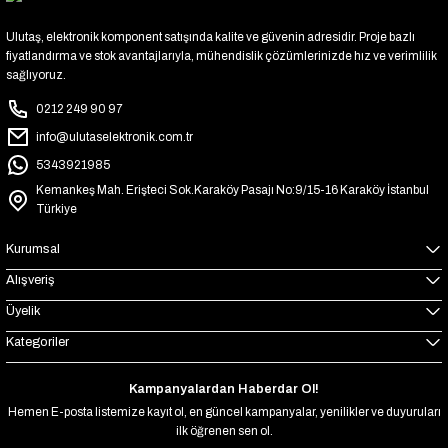
Ulutaş, elektronik komponent satışında kalite ve güvenin adresidir. Proje bazlı
fiyatlandırma ve stok avantajlarıyla, mühendislik çözümlerinizde hız ve verimlilik
sağlıyoruz.
0212 249 90 97
info@ulutaselektronik.com.tr
5343921985
Kemankeş Mah. Erişteci Sok.Karaköy Pasajı No:9/15-16 Karaköy İstanbul
Türkiye
Kurumsal
Alışveriş
Üyelik
Kategoriler
Kampanyalardan Haberdar Ol!
Hemen E-posta listemize kayıt ol, en güncel kampanyalar, yenilikler ve duyuruları
ilk öğrenen sen ol.