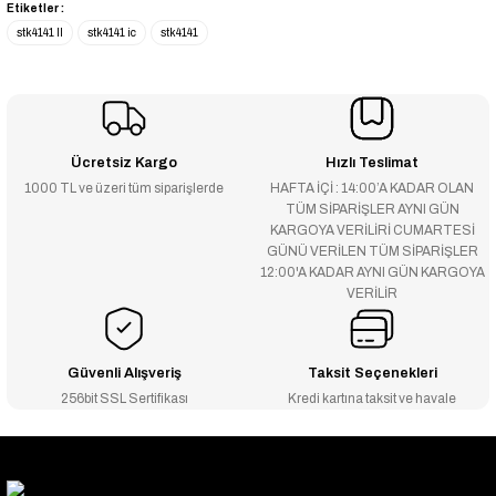
Etiketler :
stk4141 ll
stk4141 ic
stk4141
Ücretsiz Kargo
Hızlı Teslimat
1000 TL ve üzeri tüm siparişlerde
HAFTA İÇİ : 14:00’A KADAR OLAN
TÜM SİPARİŞLER AYNI GÜN
KARGOYA VERİLİRİ CUMARTESİ
GÜNÜ VERİLEN TÜM SİPARİŞLER
12:00'A KADAR AYNI GÜN KARGOYA
VERİLİR
Güvenli Alışveriş
Taksit Seçenekleri
256bit SSL Sertifikası
Kredi kartına taksit ve havale