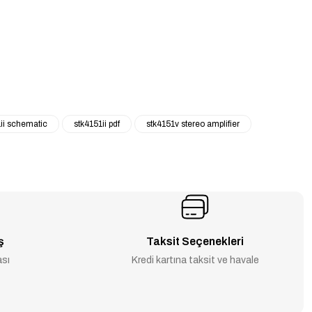
ii schematic
stk4151ii pdf
stk4151v stereo amplifier
ş
Taksit Seçenekleri
ası
Kredi kartına taksit ve havale