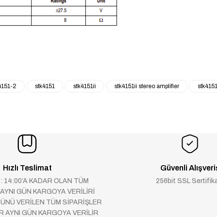
4151-2
stk4151
stk4151ii
stk4151ii stereo amplifier
stk4151
Hızlı Teslimat
Güvenli Alışveri
 : 14:00’A KADAR OLAN TÜM
256bit SSL Sertifik
 AYNI GÜN KARGOYA VERİLİRİ
ÜNÜ VERİLEN TÜM SİPARİŞLER
AR AYNI GÜN KARGOYA VERİLİR