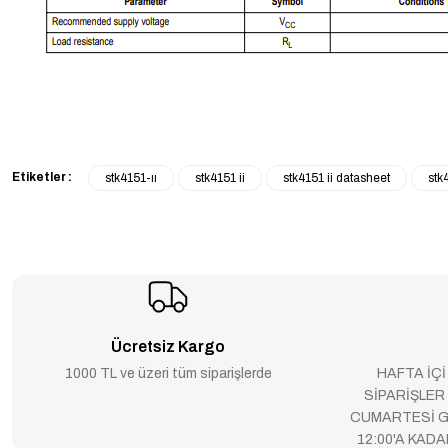
Etiketler :
stk4151-ıı
stk4151 ii
stk4151 ii datasheet
stk
Ücretsiz Kargo
1000 TL ve üzeri tüm siparişlerde
HAFTA İÇİ
SİPARİŞLER
CUMARTESİ G
12:00'A KAD