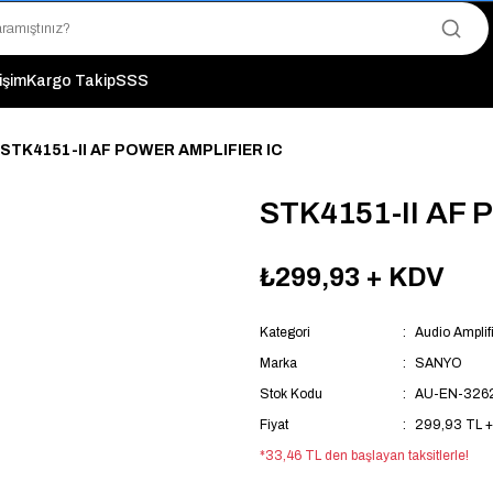
"Saat 14:00'a Kadar Verilen Siparişlerde Aynı Gün Kargo Avantajı!
"Binlerce Ürün Çeşitliliği ile Stoktan Hemen Teslim."
"Toptan Fiyatına Perakende Satış Avantajını Kaçırmayın!"
tişim
Kargo Takip
SSS
"Üyelere Özel: Stok Önceliği ve Proje Fiyatları."
STK4151-II AF POWER AMPLIFIER IC
STK4151-II AF
₺299,93
+ KDV
Kategori
Audio Amplifi
Marka
SANYO
Stok Kodu
AU-EN-326
Fiyat
299,93 TL 
*33,46 TL den başlayan taksitlerle!