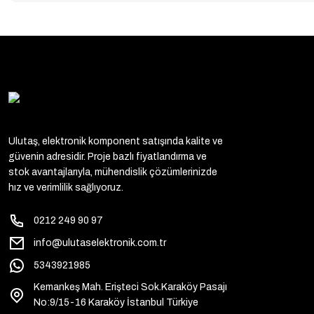
Ulutaş, elektronik komponent satışında kalite ve
güvenin adresidir. Proje bazlı fiyatlandırma ve
stok avantajlarıyla, mühendislik çözümlerinizde
hız ve verimlilik sağlıyoruz.
0212 249 90 97
info@ulutaselektronik.com.tr
5343921985
Kemankeş Mah. Erişteci Sok.Karaköy Pasajı
No:9/15-16 Karaköy İstanbul Türkiye