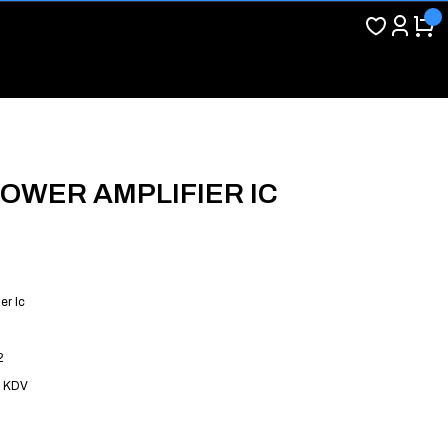
 POWER AMPLIFIER IC
er Ic
2
+ KDV