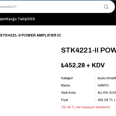
"Saat 14:00'a Kadar Verilen Siparişlerde Aynı Gün Kargo Avantajı!
"Binlerce Ürün Çeşitliliği ile Stoktan Hemen Teslim."
"Toptan Fiyatına Perakende Satış Avantajını Kaçırmayın!"
tişim
Kargo Takip
SSS
"Üyelere Özel: Stok Önceliği ve Proje Fiyatları."
STK4221-II POWER AMPLIFIER IC
STK4221-II PO
₺452,28
+ KDV
Kategori
Audio Amplifi
Marka
SANYO
Stok Kodu
AU-EN-313
Fiyat
452,28 TL +
*50,46 TL den başlayan taksitlerle!