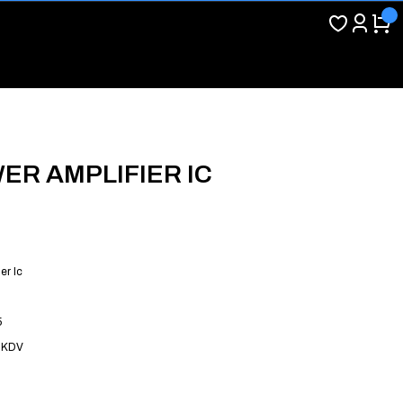
WER AMPLIFIER IC
er Ic
5
 KDV