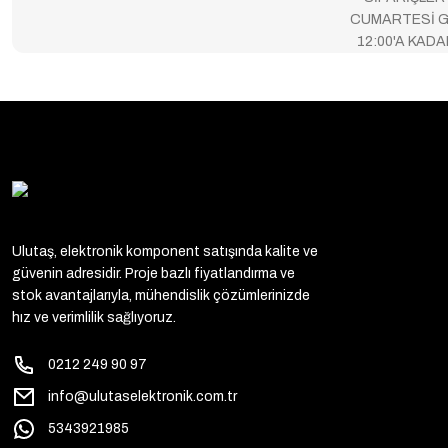
CUMARTESİ G
12:00'A KAD
Ulutaş, elektronik komponent satışında kalite ve
güvenin adresidir. Proje bazlı fiyatlandırma ve
stok avantajlarıyla, mühendislik çözümlerinizde
hız ve verimlilik sağlıyoruz.
0212 249 90 97
info@ulutaselektronik.com.tr
5343921985