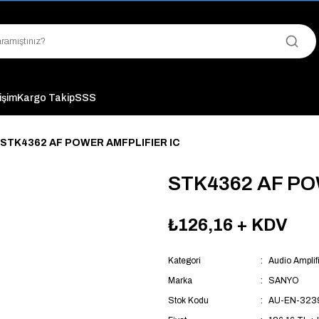
"Saat 14:00'a Kadar Verilen Siparişlerde Aynı Gün Kargo Avantajı!
"Binlerce Ürün Çeşitliliği ile Stoktan Hemen Teslim."
"Toptan Fiyatına Perakende Satış Avantajını Kaçırmayın!"
"Üyelere Özel: Stok Önceliği ve Proje Fiyatları."
tişim
Kargo Takip
SSS
STK4362 AF POWER AMFPLIFIER IC
STK4362 AF PO
₺126,16
+ KDV
Kategori
Audio Amplifi
Marka
SANYO
Stok Kodu
AU-EN-323