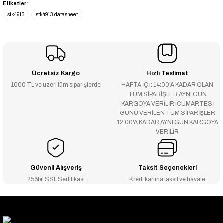
Etiketler :
stk4913
stk4913 datasheet
Ücretsiz Kargo
Hızlı Teslimat
1000 TL ve üzeri tüm siparişlerde
HAFTA İÇİ : 14:00’A KADAR OLAN
TÜM SİPARİŞLER AYNI GÜN
KARGOYA VERİLİRİ CUMARTESİ
GÜNÜ VERİLEN TÜM SİPARİŞLER
12:00'A KADAR AYNI GÜN KARGOYA
VERİLİR
Güvenli Alışveriş
Taksit Seçenekleri
256bit SSL Sertifikası
Kredi kartına taksit ve havale