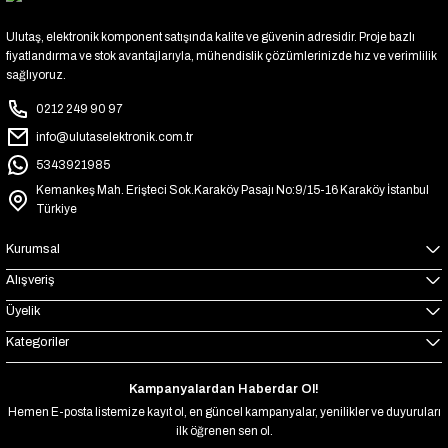
Ulutaş, elektronik komponent satışında kalite ve güvenin adresidir. Proje bazlı
fiyatlandırma ve stok avantajlarıyla, mühendislik çözümlerinizde hız ve verimlilik
sağlıyoruz.
0212 249 90 97
info@ulutaselektronik.com.tr
5343921985
Kemankeş Mah. Erişteci Sok.Karaköy Pasajı No:9/15-16 Karaköy İstanbul
Türkiye
Kurumsal
Alışveriş
Üyelik
Kategoriler
Kampanyalardan Haberdar Ol!
Hemen E-posta listemize kayıt ol, en güncel kampanyalar, yenilikler ve duyuruları
ilk öğrenen sen ol.