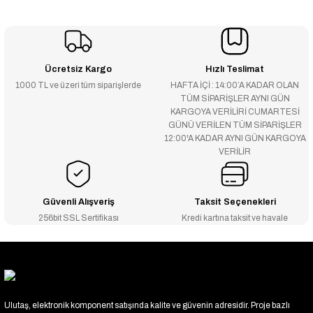
Ücretsiz Kargo
Hızlı Teslimat
1000 TL ve üzeri tüm siparişlerde
HAFTA İÇİ : 14:00’A KADAR OLAN
TÜM SİPARİŞLER AYNI GÜN
KARGOYA VERİLİRİ CUMARTESİ
GÜNÜ VERİLEN TÜM SİPARİŞLER
12:00'A KADAR AYNI GÜN KARGOYA
VERİLİR
Güvenli Alışveriş
Taksit Seçenekleri
256bit SSL Sertifikası
Kredi kartına taksit ve havale
Ulutaş, elektronik komponent satışında kalite ve güvenin adresidir. Proje bazlı