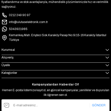
fiyatlandırma ve stok avantajlarıyla, mühendislik çözümlerinizde hız ve verimlilik
sağlıyoruz.
0212 249 90 97
info@ulutaselektronik.com.tr
5343921985
Kemankeş Mah. Erişteci Sok.Karaköy Pasajı No:9/15-16 Karaköy İstanbul
Türkiye
Kurumsal
Alışveriş
Üyelik
Kategoriler
Kampanyalardan Haberdar Ol!
Hemen E-posta listemize kayıt ol, en güncel kampanyalar, yenilikler ve duyuruları
ilk öğrenen sen ol.
GÖNDER