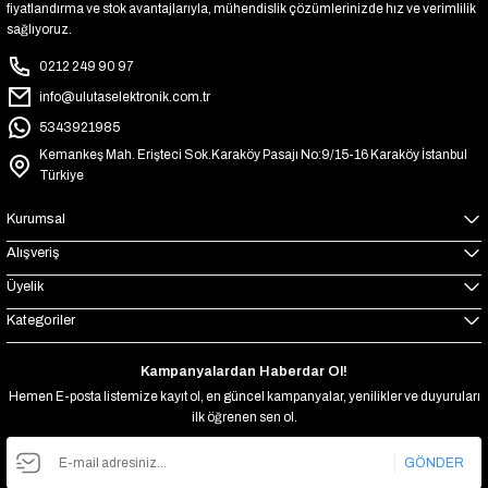
fiyatlandırma ve stok avantajlarıyla, mühendislik çözümlerinizde hız ve verimlilik
sağlıyoruz.
0212 249 90 97
info@ulutaselektronik.com.tr
5343921985
Kemankeş Mah. Erişteci Sok.Karaköy Pasajı No:9/15-16 Karaköy İstanbul
Türkiye
Kurumsal
Alışveriş
Üyelik
Kategoriler
Kampanyalardan Haberdar Ol!
Hemen E-posta listemize kayıt ol, en güncel kampanyalar, yenilikler ve duyuruları
ilk öğrenen sen ol.
GÖNDER