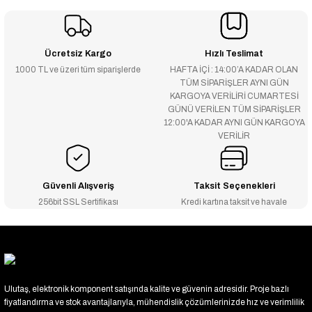
Ücretsiz Kargo
Hızlı Teslimat
1000 TL ve üzeri tüm siparişlerde
HAFTA İÇİ : 14:00’A KADAR OLAN
TÜM SİPARİŞLER AYNI GÜN
KARGOYA VERİLİRİ CUMARTESİ
GÜNÜ VERİLEN TÜM SİPARİŞLER
12:00'A KADAR AYNI GÜN KARGOYA
VERİLİR
Güvenli Alışveriş
Taksit Seçenekleri
256bit SSL Sertifikası
Kredi kartına taksit ve havale
Ulutaş, elektronik komponent satışında kalite ve güvenin adresidir. Proje bazlı
fiyatlandırma ve stok avantajlarıyla, mühendislik çözümlerinizde hız ve verimlilik