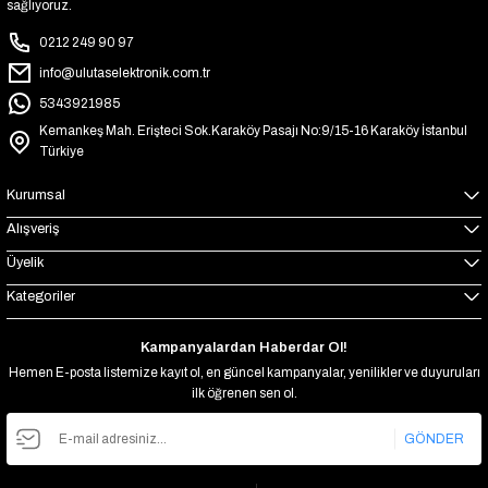
sağlıyoruz.
0212 249 90 97
info@ulutaselektronik.com.tr
5343921985
Kemankeş Mah. Erişteci Sok.Karaköy Pasajı No:9/15-16 Karaköy İstanbul
Türkiye
Kurumsal
Alışveriş
Üyelik
Kategoriler
Kampanyalardan Haberdar Ol!
Hemen E-posta listemize kayıt ol, en güncel kampanyalar, yenilikler ve duyuruları
ilk öğrenen sen ol.
GÖNDER